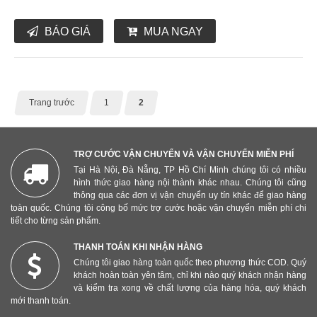
BÁO GIÁ
MUA NGAY
Trang trước
1
2
TRỢ CƯỚC VẬN CHUYỂN VÀ VẬN CHUYỂN MIỄN PHÍ
Tại Hà Nội, Đà Nẵng, TP Hồ Chí Minh chúng tôi có nhiều
hình thức giao hàng nội thành khác nhau. Chúng tôi cũng
thông qua các đơn vị vận chuyển uy tín khác để giao hàng
toàn quốc. Chúng tôi công bố mức trợ cước hoặc vận chuyển miễn phí chi
tiết cho từng sản phẩm.
THANH TOÁN KHI NHẬN HÀNG
Chúng tôi giao hàng toàn quốc theo phương thức COD. Quý
khách hoàn toàn yên tâm, chỉ khi nào quý khách nhận hàng
và kiểm tra xong về chất lượng của hàng hóa, quý khách
mới thanh toán.