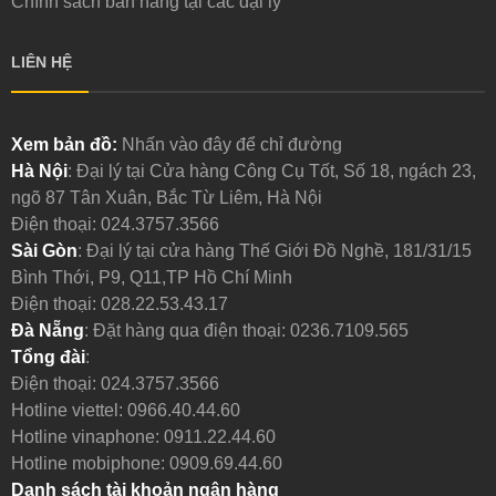
Chính sách bán hàng tại các đại lý
LIÊN HỆ
Xem bản đồ:
Nhấn vào đây để chỉ đường
Hà Nội
: Đại lý tại Cửa hàng Công Cụ Tốt, Số 18, ngách 23,
ngõ 87 Tân Xuân, Bắc Từ Liêm, Hà Nội
Điện thoại:
024.3757.3566
Sài Gòn
: Đại lý tại cửa hàng Thế Giới Đồ Nghề, 181/31/15
Bình Thới, P9, Q11,TP Hồ Chí Minh
Điện thoại:
028.22.53.43.17
Đà Nẵng
: Đặt hàng qua điện thoại:
0236.7109.565
Tổng đài
:
Điện thoại:
024.3757.3566
Hotline viettel:
0966.40.44.60
Hotline vinaphone:
0911.22.44.60
Hotline mobiphone:
0909.69.44.60
Danh sách tài khoản ngân hàng