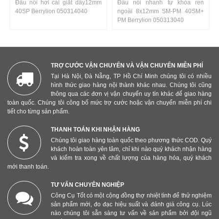
Đầu nối hơi cái giắt dây12mm
Đầu nối nhanh tự khóa ren
40SP Berrylion 050314040
ngoài 8x12mm SM-PM 40SM+
PM Berrylion 050313040
TRỢ CƯỚC VẬN CHUYỂN VÀ VẬN CHUYỂN MIỄN PHÍ
Tại Hà Nội, Đà Nẵng, TP Hồ Chí Minh chúng tôi có nhiều
hình thức giao hàng nội thành khác nhau. Chúng tôi cũng
thông qua các đơn vị vận chuyển uy tín khác để giao hàng
toàn quốc. Chúng tôi công bố mức trợ cước hoặc vận chuyển miễn phí chi
tiết cho từng sản phẩm.
THANH TOÁN KHI NHẬN HÀNG
Chúng tôi giao hàng toàn quốc theo phương thức COD. Quý
khách hoàn toàn yên tâm, chỉ khi nào quý khách nhận hàng
và kiểm tra xong về chất lượng của hàng hóa, quý khách
mới thanh toán.
TƯ VẤN CHUYÊN NGHIỆP
Công Cụ Tốt có một cộng đồng thợ nhiệt tình để thử nghiệm
sản phẩm mới, đo đạc hiệu suất và đánh giá công cụ. Lúc
nào chúng tôi sẵn sàng tư vấn về sản phẩm bởi đội ngũ