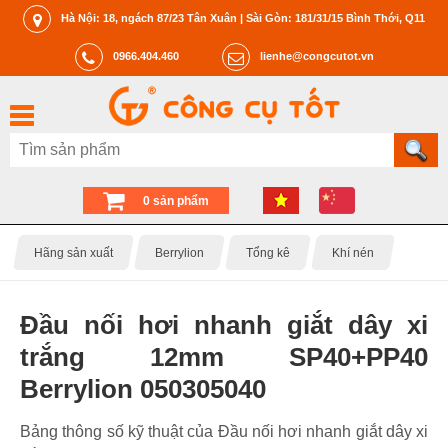
Hà Nội: 18, ngách 87/23 Tân Xuân | Sài Gòn: 181/31/15 Bình Thới, Q11
0966.404.460
lienhe@congcutot.vn
0 sản phẩm
Hãng sản xuất
Berrylion
Tổng kê
Khí nén
Đầu nối hơi nhanh giắt dây xi
trắng 12mm SP40+PP40
Berrylion 050305040
Bảng thông số kỹ thuật của Đầu nối hơi nhanh giắt dây xi