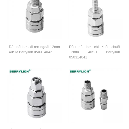
Đầu nối hơi cái ren ngoài 12mm
Đầu nối hơi cái đuôi chuột
40SM Berrylion 050314042
12mm 40SH Berrylion
050314041