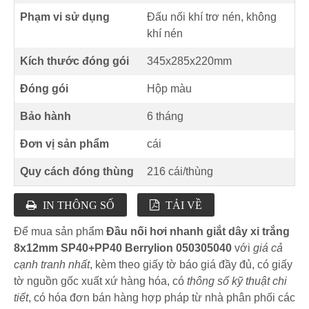
Phạm vi sử dụng
Đấu nối khí trơ nén, không
khí nén
Kích thước đóng gói
345x285x220mm
Đóng gói
Hộp màu
Bảo hành
6 tháng
Đơn vị sản phẩm
cái
Quy cách đóng thùng
216 cái/thùng
IN THÔNG SỐ
TẢI VỀ
Để mua sản phẩm
Đầu nối hơi nhanh giắt dây xi trắng
8x12mm SP40+PP40 Berrylion 050305040
với
giá cả
cạnh tranh nhất
, kèm theo giấy tờ báo giá đầy đủ, có giấy
tờ nguồn gốc xuất xứ hàng hóa, có
thông số kỹ thuật chi
tiết
, có hóa đơn bán hàng hợp pháp từ nhà phân phối các