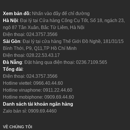
Xem bản đồ:
Nhấn vào đây để chỉ đường
Hà Nội
: Đại lý tại Cửa hàng Công Cụ Tốt, Số 18, ngách 23,
ngõ 87 Tân Xuân, Bắc Từ Liêm, Hà Nội
Điện thoại:
024.3757.3566
Sài Gòn
: Đại lý tại cửa hàng Thế Giới Đồ Nghề, 181/31/15
Bình Thới, P9, Q11,TP Hồ Chí Minh
Điện thoại:
028.22.53.43.17
Đà Nẵng
: Đặt hàng qua điện thoại:
0236.7109.565
Tổng đài
:
Điện thoại:
024.3757.3566
Hotline viettel:
0966.40.44.60
Hotline vinaphone:
0911.22.44.60
Hotline mobiphone:
0909.69.44.60
Danh sách tài khoản ngân hàng
Zalo bán sỉ: 0909.69.4460
VỀ CHÚNG TÔI