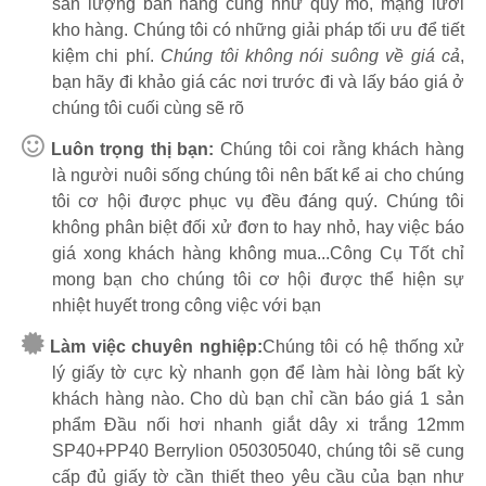
sản lượng bán hàng cũng như quy mô, mạng lưới
kho hàng. Chúng tôi có những giải pháp tối ưu để tiết
kiệm chi phí.
Chúng tôi không nói suông về giá cả
,
bạn hãy đi khảo giá các nơi trước đi và lấy báo giá ở
chúng tôi cuối cùng sẽ rõ
Luôn trọng thị bạn:
Chúng tôi coi rằng khách hàng
là người nuôi sống chúng tôi nên bất kể ai cho chúng
tôi cơ hội được phục vụ đều đáng quý. Chúng tôi
không phân biệt đối xử đơn to hay nhỏ, hay việc báo
giá xong khách hàng không mua...Công Cụ Tốt chỉ
mong bạn cho chúng tôi cơ hội được thể hiện sự
nhiệt huyết trong công việc với bạn
Làm việc chuyên nghiệp:
Chúng tôi có hệ thống xử
lý giấy tờ cực kỳ nhanh gọn để làm hài lòng bất kỳ
khách hàng nào. Cho dù bạn chỉ cần báo giá 1 sản
phẩm Đầu nối hơi nhanh giắt dây xi trắng 12mm
SP40+PP40 Berrylion 050305040, chúng tôi sẽ cung
cấp đủ giấy tờ cần thiết theo yêu cầu của bạn như