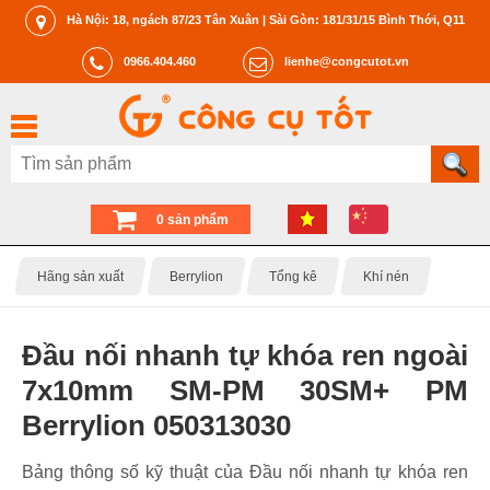
Hà Nội: 18, ngách 87/23 Tân Xuân | Sài Gòn: 181/31/15 Bình Thới, Q11
0966.404.460
lienhe@congcutot.vn
0 sản phẩm
Hãng sản xuất
Berrylion
Tổng kê
Khí nén
Đầu nối nhanh tự khóa ren ngoài
7x10mm SM-PM 30SM+ PM
Berrylion 050313030
Bảng thông số kỹ thuật của Đầu nối nhanh tự khóa ren