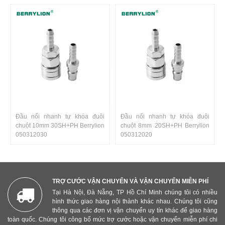
Đầu nối nhanh tự khóa đuôi
Đầu nối nhanh tự khóa đuôi
chuột 10mm 30SH+PH Berrylion
chuột 8mm 20SH+PH Berrylion
050312030
050312020
TRỢ CƯỚC VẬN CHUYỂN VÀ VẬN CHUYỂN MIỄN PHÍ
Tại Hà Nội, Đà Nẵng, TP Hồ Chí Minh chúng tôi có nhiều
hình thức giao hàng nội thành khác nhau. Chúng tôi cũng
thông qua các đơn vị vận chuyển uy tín khác để giao hàng
toàn quốc. Chúng tôi công bố mức trợ cước hoặc vận chuyển miễn phí chi