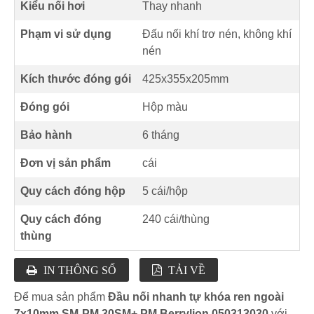
Kiểu nối hơi
Thay nhanh
Phạm vi sử dụng
Đấu nối khí trơ nén, không khí
nén
Kích thước đóng gói
425x355x205mm
Đóng gói
Hộp màu
Bảo hành
6 tháng
Đơn vị sản phẩm
cái
Quy cách đóng hộp
5 cái/hộp
Quy cách đóng
240 cái/thùng
thùng
IN THÔNG SỐ
TẢI VỀ
Để mua sản phẩm
Đầu nối nhanh tự khóa ren ngoài
7x10mm SM-PM 30SM+ PM Berrylion 050313030
với