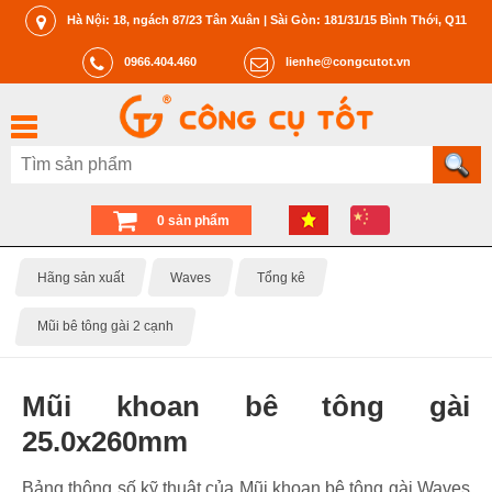
Hà Nội: 18, ngách 87/23 Tân Xuân | Sài Gòn: 181/31/15 Bình Thới, Q11
0966.404.460
lienhe@congcutot.vn
0 sản phẩm
Hãng sản xuất
Waves
Tổng kê
Mũi bê tông gài 2 cạnh
Mũi khoan bê tông gài
25.0x260mm
Bảng thông số kỹ thuật của Mũi khoan bê tông gài Waves