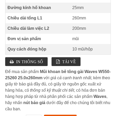
Đường kính hố khoan
25mm
Chiều dài tổng L1
260mm
Chiều dài làm việc L2
200mm
Đơn vị sản phẩm
mũi
Quy cách đóng hộp
10 mũi/hộp
IN THÔNG SỐ
TẢI VỀ
Để mua sản phẩm
Mũi khoan bê tông gài Waves W550-
25260 25.0x260mm
với
giá cả cạnh tranh nhất
, kèm theo
giấy tờ báo giá đầy đủ, có giấy tờ nguồn gốc xuất xứ
hàng hóa, có
thông số kỹ thuật chi tiết
, có hóa đơn bán
hàng hợp pháp từ nhà phân phối các sản phẩm
Waves
,
hãy nhấn
nút báo giá
dưới đây để cho chúng tôi biết nhu
cầu bạn.