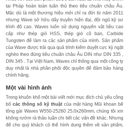
tại Pháp hoàn toàn tuân thủ theo tiêu chuẩn châu Âu.
Mặc dù là một thương hiệu mới chỉ ra đời từ năm 2011
nhưng Wave sở hữu dây truyền hiện đại, đội ngũ kỹ sư
trình độ cao. Waves luôn sử dụng nguyên vật liệu cao
cấp như thép gió HSS, thép gió cô ban, Carbide
Tungsten để làm ra các sản phẩm của mình. Sản phẩm
của Wave được trải qua quả trình kiểm duyệt cực kỳ ngặt
nghèo theo đúng tiêu chuẩn châu Âu DIN như DIN 335 ,
DIN 345 . Tại Việt Nam, Waves chỉ thông qua một công ty
duy nhất là nhà phân phối độc quyền để đảm bảo hàng
chính hãng.
Một vài hình ảnh
Trong khuôn khổ một bài viết mới mục đích chủ yếu công
bố
các thông số kỹ thuật
của mặt hàng Mũi khoan bê
tông gài Waves W550-25260 25.0x260mm, chúng tôi xin
không rườm rà thảo luận chi tiết các vấn đề khác. Nhưng
để cho quý khách có thể hình dung thêm về sản phẩm,