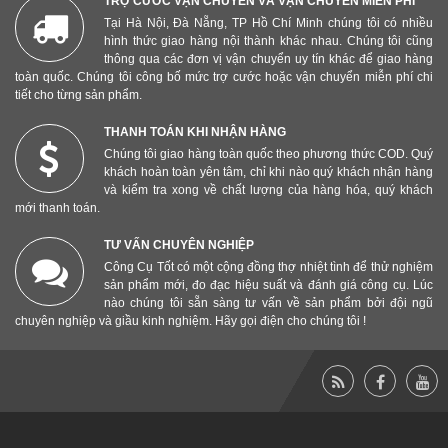
TRỢ CƯỚC VẬN CHUYỂN VÀ VẬN CHUYỂN MIỄN PHÍ
Tại Hà Nội, Đà Nẵng, TP Hồ Chí Minh chúng tôi có nhiều
hình thức giao hàng nội thành khác nhau. Chúng tôi cũng
thông qua các đơn vị vận chuyển uy tín khác để giao hàng
toàn quốc. Chúng tôi công bố mức trợ cước hoặc vận chuyển miễn phí chi
tiết cho từng sản phẩm.
THANH TOÁN KHI NHẬN HÀNG
Chúng tôi giao hàng toàn quốc theo phương thức COD. Quý
khách hoàn toàn yên tâm, chỉ khi nào quý khách nhận hàng
và kiểm tra xong về chất lượng của hàng hóa, quý khách
mới thanh toán.
TƯ VẤN CHUYÊN NGHIỆP
Công Cụ Tốt có một cộng đồng thợ nhiệt tình để thử nghiệm
sản phẩm mới, đo đạc hiệu suất và đánh giá công cụ. Lúc
nào chúng tôi sẵn sàng tư vấn về sản phẩm bởi đội ngũ
chuyên nghiệp và giầu kinh nghiệm. Hãy gọi điện cho chúng tôi !