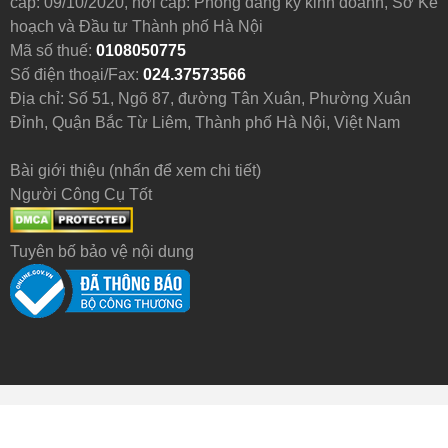
cấp: 09/10/2020, nơi cấp: Phòng đăng ký kinh doanh, Sở Kế
hoạch và Đầu tư Thành phố Hà Nội
Mã số thuế:
0108050775
Số điện thoại/Fax:
024.37573566
Địa chỉ: Số 51, Ngõ 87, đường Tân Xuân, Phường Xuân
Đỉnh, Quận Bắc Từ Liêm, Thành phố Hà Nội, Việt Nam
Bài giới thiệu (nhấn để xem chi tiết)
Người Công Cụ Tốt
Tuyên bố bảo vệ nội dung