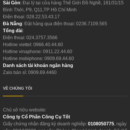
Sài Gòn
: Đại lý tại cửa hàng Thế Giới Đồ Nghề, 181/31/15
Bình Thới, P9, Q11,TP Hồ Chí Minh
Điện thoại:
028.22.53.43.17
Đà Nẵng
: Đặt hàng qua điện thoại:
0236.7109.565
Tổng đài
:
Điện thoại:
024.3757.3566
Hotline viettel:
0966.40.44.60
Hotline vinaphone:
0911.22.44.60
Hotline mobiphone:
0909.69.44.60
Danh sách tài khoản ngân hàng
Zalo bán sỉ: 0909.69.4460
VỀ CHÚNG TÔI
Chủ sở hữu website:
Công ty Cổ Phần Công Cụ Tốt
Giấy chứng nhận đăng ký doanh nghiệp:
0108050775
, ngày