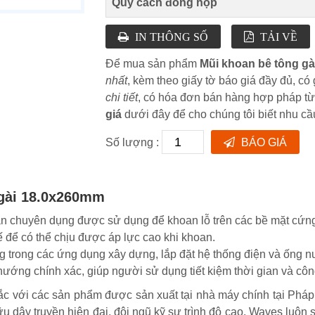
Quy cách đóng hộp
IN THÔNG SỐ
TẢI VỀ
Để mua sản phẩm
Mũi khoan bê tông g
nhất
, kèm theo giấy tờ báo giá đầy đủ, c
chi tiết
, có hóa đơn bán hàng hợp pháp t
giá
dưới đây để cho chúng tôi biết nhu cầ
Số lượng :
BÁO GIÁ
 gài 18.0x260mm
 chuyên dụng được sử dụng để khoan lỗ trên các bề mặt cứng 
 để có thể chịu được áp lực cao khi khoan.
trong các ứng dụng xây dựng, lắp đặt hệ thống điện và ống nư
ướng chính xác, giúp người sử dụng tiết kiệm thời gian và công 
 với các sản phẩm được sản xuất tại nhà máy chính tại Pháp 
dây truyền hiện đại, đội ngũ kỹ sư trình độ cao. Waves luôn 