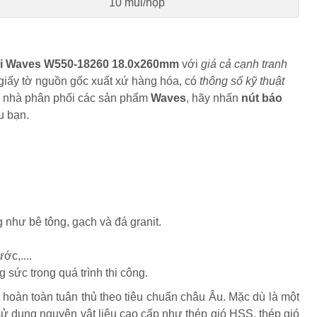
10 mũi/hộp
ài Waves W550-18260 18.0x260mm
với
giá cả cạnh tranh
ó giấy tờ nguồn gốc xuất xứ hàng hóa, có
thông số kỹ thuật
ừ nhà phân phối các sản phẩm
Waves
, hãy nhấn
nút báo
u bạn.
như bê tông, gạch và đá granit.
ớc,....
sức trong quá trình thi công.
hoàn toàn tuân thủ theo tiêu chuẩn châu Âu. Mặc dù là một
sử dụng nguyên vật liệu cao cấp như thép gió HSS, thép gió