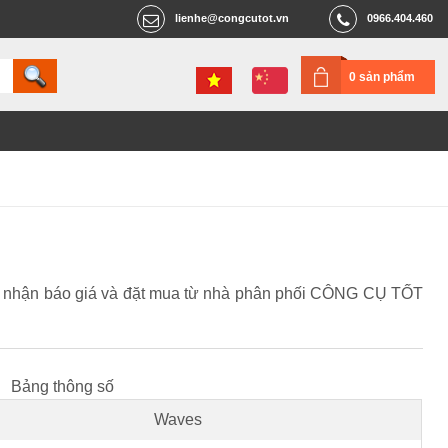
lienhe@congcutot.vn
0966.404.460
0 sản phẩm
 để nhận báo giá và đặt mua từ nhà phân phối CÔNG CỤ TỐT
Bảng thông số
Waves