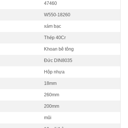
47460
W550-18260
xám bạc
Thép 40Cr
Khoan bê tông
Đức DIN8035
Hộp nhựa
18mm
260mm
200mm
mũi