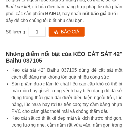
thuật chi tiết
, có hóa đơn bán hàng hợp pháp từ nhà phân
phối các sản phẩm
BAIHU
, hãy nhấn
nút báo giá
dưới
đây để cho chúng tôi biết nhu cầu bạn.
Số lượng :
BÁO GIÁ
Những điểm nổi bật của KÉO CẮT SẮT 42"
Baihu 037105
Kéo cắt sắt 42" Baihu 037105 dùng để cắt sắt một
cách dễ dàng mà không tốn quá nhiều công sức
Sản phẩm được làm từ chất liệu cao cấp khó có thể bị
mài mòn hay gỉ sét, cong vênh hay biến dạng dù đã sử
dụng trong thời gian dài dưới điều kiện ngoài trời, lúc
nắng, lúc mưa hay rơi từ trên cao; tay cầm bằng nhựa
PVC cho cảm giác thoải mái và chống thấm dầu
Kéo cắt sắt có thiết kế đẹp mắt và kích thước nhỏ gọn,
trọng lượng nhẹ, cằm nắm rất vừa vặn, nằm gọn trong