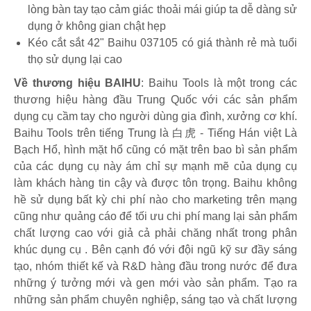
lòng bàn tay tạo cảm giác thoải mái giúp ta dễ dàng sử
dụng ở không gian chật hẹp
Kéo cắt sắt 42" Baihu 037105 có giá thành rẻ mà tuổi
thọ sử dụng lại cao
Về thương hiệu BAIHU
: Baihu Tools là một trong các
thương hiệu hàng đầu Trung Quốc với các sản phẩm
dụng cụ cầm tay cho người dùng gia đình, xưởng cơ khí.
Baihu Tools trên tiếng Trung là 白虎 - Tiếng Hán việt Là
Bạch Hổ, hình mặt hổ cũng có mặt trên bao bì sản phẩm
của các dụng cụ này ám chỉ sự mạnh mẽ của dụng cụ
làm khách hàng tin cậy và được tôn trọng. Baihu không
hề sử dụng bất kỳ chi phí nào cho marketing trên mạng
cũng như quảng cáo để tối ưu chi phí mang lại sản phẩm
chất lượng cao với giả cả phải chăng nhất trong phân
khúc dụng cụ . Bên cạnh đó với đội ngũ kỹ sư đầy sáng
tạo, nhóm thiết kế và R&D hàng đầu trong nước để đưa
những ý tưởng mới và gen mới vào sản phẩm. Tạo ra
những sản phẩm chuyên nghiệp, sáng tạo và chất lượng