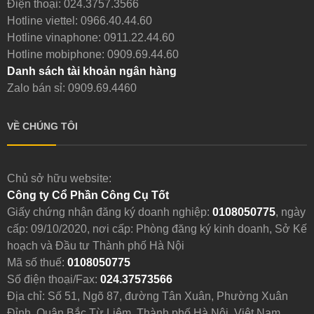
Điện thoại:
024.3757.3566
Hotline viettel:
0966.40.44.60
Hotline vinaphone:
0911.22.44.60
Hotline mobiphone:
0909.69.44.60
Danh sách tài khoản ngân hàng
Zalo bán sỉ: 0909.69.4460
VỀ CHÚNG TÔI
Chủ sở hữu website:
Công ty Cổ Phần Công Cụ Tốt
Giấy chứng nhận đăng ký doanh nghiệp:
0108050775
, ngày
cấp: 09/10/2020, nơi cấp: Phòng đăng ký kinh doanh, Sở Kế
hoạch và Đầu tư Thành phố Hà Nội
Mã số thuế:
0108050775
Số điện thoại/Fax:
024.37573566
Địa chỉ: Số 51, Ngõ 87, đường Tân Xuân, Phường Xuân
Đỉnh, Quận Bắc Từ Liêm, Thành phố Hà Nội, Việt Nam