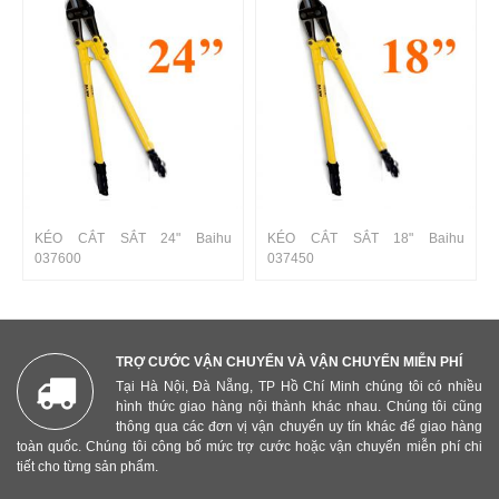
KÉO CẮT SẮT 24" Baihu
KÉO CẮT SẮT 18" Baihu
037600
037450
TRỢ CƯỚC VẬN CHUYỂN VÀ VẬN CHUYỂN MIỄN PHÍ
Tại Hà Nội, Đà Nẵng, TP Hồ Chí Minh chúng tôi có nhiều
hình thức giao hàng nội thành khác nhau. Chúng tôi cũng
thông qua các đơn vị vận chuyển uy tín khác để giao hàng
toàn quốc. Chúng tôi công bố mức trợ cước hoặc vận chuyển miễn phí chi
tiết cho từng sản phẩm.