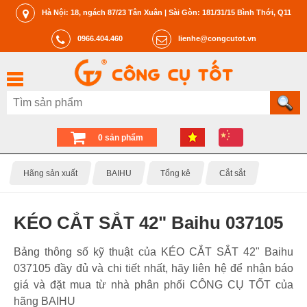
Hà Nội: 18, ngách 87/23 Tân Xuân | Sài Gòn: 181/31/15 Bình Thới, Q11
0966.404.460
lienhe@congcutot.vn
0 sản phẩm
Hãng sản xuất
BAIHU
Tổng kê
Cắt sắt
KÉO CẮT SẮT 42" Baihu 037105
Bảng thông số kỹ thuật của KÉO CẮT SẮT 42" Baihu
037105 đầy đủ và chi tiết nhất, hãy liên hệ để nhận báo
giá và đặt mua từ nhà phân phối CÔNG CỤ TỐT của
hãng BAIHU