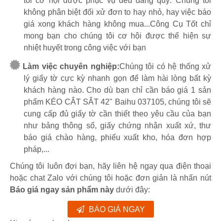
tôi cơ hội được phục vụ đều đáng quý. Chúng tôi
không phân biệt đối xử đơn to hay nhỏ, hay việc báo
giá xong khách hàng không mua...Công Cụ Tốt chỉ
mong bạn cho chúng tôi cơ hội được thể hiện sự
nhiệt huyết trong công việc với bạn
Làm việc chuyên nghiệp:
Chúng tôi có hệ thống xử
lý giấy tờ cực kỳ nhanh gọn để làm hài lòng bất kỳ
khách hàng nào. Cho dù bạn chỉ cần báo giá 1 sản
phẩm KÉO CẮT SẮT 42" Baihu 037105, chúng tôi sẽ
cung cấp đủ giấy tờ cần thiết theo yêu cầu của bạn
như bảng thông số, giấy chứng nhận xuất xứ, thư
báo giá chào hàng, phiếu xuất kho, hóa đơn hợp
pháp,...
Chúng tôi luôn đợi bạn, hãy liên hệ ngay qua điện thoại
hoặc chat Zalo với chúng tôi hoặc đơn giản là nhấn nút
Báo giá ngay sản phẩm này
dưới đây:
BÁO GIÁ NGAY