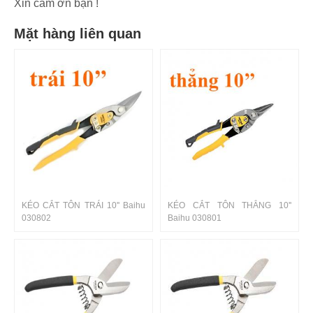
Xin cám ơn bạn !
Mặt hàng liên quan
KÉO CẮT TÔN TRÁI 10'' Baihu
KÉO CẮT TÔN THẲNG 10''
030802
Baihu 030801