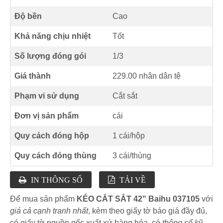
Độ bền
Cao
Khả năng chịu nhiệt
Tốt
Số lượng đóng gói
1/3
Giá thành
229.00 nhân dân tệ
Phạm vi sử dụng
Cắt sắt
Đơn vị sản phẩm
cái
Quy cách đóng hộp
1 cái/hộp
Quy cách đóng thùng
3 cái/thùng
IN THÔNG SỐ
TẢI VỀ
Để mua sản phẩm
KÉO CẮT SẮT 42" Baihu 037105
với
giá cả cạnh tranh nhất
, kèm theo giấy tờ báo giá đầy đủ,
có giấy tờ nguồn gốc xuất xứ hàng hóa, có
thông số kỹ