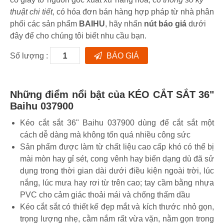
thuật chi tiết
, có hóa đơn bán hàng hợp pháp từ nhà phân
phối các sản phẩm
BAIHU
, hãy nhấn
nút báo giá
dưới
đây để cho chúng tôi biết nhu cầu bạn.
Số lượng :
BÁO GIÁ
Những điểm nổi bật của KÉO CẮT SẮT 36"
Baihu 037900
Kéo cắt sắt 36" Baihu 037900 dùng để cắt sắt một
cách dễ dàng mà không tốn quá nhiều công sức
Sản phẩm được làm từ chất liệu cao cấp khó có thể bị
mài mòn hay gỉ sét, cong vênh hay biến dạng dù đã sử
dụng trong thời gian dài dưới điều kiện ngoài trời, lúc
nắng, lúc mưa hay rơi từ trên cao; tay cầm bằng nhựa
PVC cho cảm giác thoải mái và chống thấm dầu
Kéo cắt sắt có thiết kế đẹp mắt và kích thước nhỏ gọn,
trọng lượng nhẹ, cằm nắm rất vừa vặn, nằm gọn trong