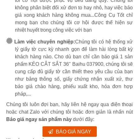
tôi cơ hội được phục vụ đều đáng quý. Chúng tôi
không phân biệt đối xử đơn to hay nhỏ, hay việc báo
giá xong khách hàng không mua...Công Cụ Tốt chỉ
mong bạn cho chúng tôi cơ hội được thể hiện sự
nhiệt huyết trong công việc với bạn
Làm việc chuyên nghiệp:
Chúng tôi có hệ thống xử
lý giấy tờ cực kỳ nhanh gọn để làm hài lòng bất kỳ
khách hàng nào. Cho dù bạn chỉ cần báo giá 1 sản
phẩm KÉO CẮT SẮT 36" Baihu 037900, chúng tôi sẽ
cung cấp đủ giấy tờ cần thiết theo yêu cầu của bạn
như bảng thông số, giấy chứng nhận xuất xứ, thư
báo giá chào hàng, phiếu xuất kho, hóa đơn hợp
pháp,...
Chúng tôi luôn đợi bạn, hãy liên hệ ngay qua điện thoại
hoặc chat Zalo với chúng tôi hoặc đơn giản là nhấn nút
Báo giá ngay sản phẩm này
dưới đây:
BÁO GIÁ NGAY