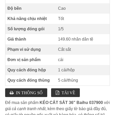
Độ bền
Cao
Khả năng chịu nhiệt
Tốt
Số lượng đóng gói
1/5
Giá thành
149.60 nhân dân tệ
Phạm vi sử dụng
Cắt sắt
Đơn vị sản phẩm
cái
Quy cách đóng hộp
1 cái/hộp
Quy cách đóng thùng
5 cái/thùng
IN THÔNG SỐ
TẢI VỀ
Để mua sản phẩm
KÉO CẮT SẮT 36" Baihu 037900
với
giá cả cạnh tranh nhất
, kèm theo giấy tờ báo giá đầy đủ,
có giấy tờ nguồn gốc xuất xứ hàng hóa, có
thông số kỹ