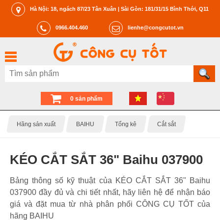
Hà Nội: 18, ngách 87/23 Tân Xuân | Sài Gòn: 181/31/15 Bình Thới, Q11
0966.404.460
lienhe@congcutot.vn
0 sản phẩm
Hãng sản xuất
BAIHU
Tổng kê
Cắt sắt
KÉO CẮT SẮT 36" Baihu 037900
Bảng thông số kỹ thuật của KÉO CẮT SẮT 36" Baihu
037900 đầy đủ và chi tiết nhất, hãy liên hệ để nhận báo
giá và đặt mua từ nhà phân phối CÔNG CỤ TỐT của
hãng BAIHU