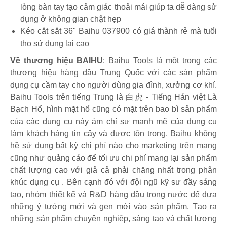
lòng bàn tay tạo cảm giác thoải mái giúp ta dễ dàng sử
dụng ở không gian chật hẹp
Kéo cắt sắt 36" Baihu 037900 có giá thành rẻ mà tuổi
thọ sử dụng lại cao
Về thương hiệu BAIHU
: Baihu Tools là một trong các
thương hiệu hàng đầu Trung Quốc với các sản phẩm
dụng cụ cầm tay cho người dùng gia đình, xưởng cơ khí.
Baihu Tools trên tiếng Trung là 白虎 - Tiếng Hán việt Là
Bạch Hổ, hình mặt hổ cũng có mặt trên bao bì sản phẩm
của các dụng cụ này ám chỉ sự mạnh mẽ của dụng cụ
làm khách hàng tin cậy và được tôn trọng. Baihu không
hề sử dụng bất kỳ chi phí nào cho marketing trên mạng
cũng như quảng cáo để tối ưu chi phí mang lại sản phẩm
chất lượng cao với giả cả phải chăng nhất trong phân
khúc dụng cụ . Bên cạnh đó với đội ngũ kỹ sư đầy sáng
tạo, nhóm thiết kế và R&D hàng đầu trong nước để đưa
những ý tưởng mới và gen mới vào sản phẩm. Tạo ra
những sản phẩm chuyên nghiệp, sáng tạo và chất lượng