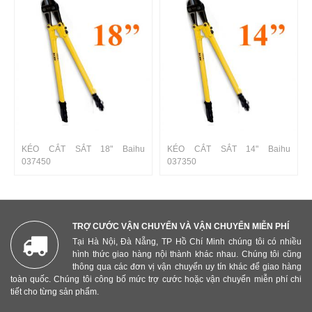
KÉO CẮT SẮT 18" Baihu
KÉO CẮT SẮT 14" Baihu
037450
037350
TRỢ CƯỚC VẬN CHUYỂN VÀ VẬN CHUYỂN MIỄN PHÍ
Tại Hà Nội, Đà Nẵng, TP Hồ Chí Minh chúng tôi có nhiều
hình thức giao hàng nội thành khác nhau. Chúng tôi cũng
thông qua các đơn vị vận chuyển uy tín khác để giao hàng
toàn quốc. Chúng tôi công bố mức trợ cước hoặc vận chuyển miễn phí chi
tiết cho từng sản phẩm.