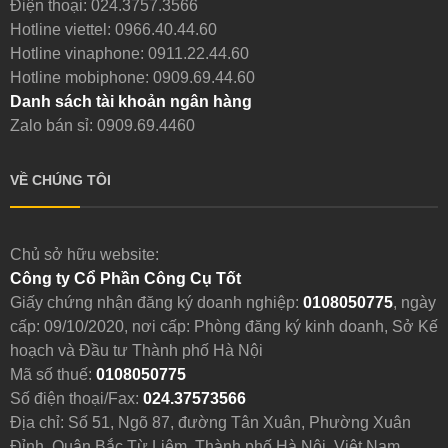
Điện thoại:
024.3757.3566
Hotline viettel:
0966.40.44.60
Hotline vinaphone:
0911.22.44.60
Hotline mobiphone:
0909.69.44.60
Danh sách tài khoản ngân hàng
Zalo bán sỉ: 0909.69.4460
VỀ CHÚNG TÔI
Chủ sở hữu website:
Công ty Cổ Phần Công Cụ Tốt
Giấy chứng nhận đăng ký doanh nghiệp:
0108050775
, ngày
cấp: 09/10/2020, nơi cấp: Phòng đăng ký kinh doanh, Sở Kế
hoạch và Đầu tư Thành phố Hà Nội
Mã số thuế:
0108050775
Số điện thoại/Fax:
024.37573566
Địa chỉ: Số 51, Ngõ 87, đường Tân Xuân, Phường Xuân
Đỉnh, Quận Bắc Từ Liêm, Thành phố Hà Nội, Việt Nam