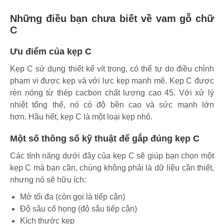
Những điều bạn chưa biết về vam gỗ chữ
C
Ưu điểm của kẹp C
Kẹp C sử dụng thiết kế vít trong, có thể tự do điều chỉnh
phạm vi được kẹp và với lực kẹp mạnh mẽ. Kẹp C được
rèn nóng từ thép cacbon chất lượng cao 45. Với xử lý
nhiệt tổng thể, nó có độ bền cao và sức mạnh lớn
hơn. Hầu hết, kẹp C là một loại kẹp nhỏ.
Một số thông số kỹ thuật để gắp đúng kẹp C
Các tính năng dưới đây của kẹp C sẽ giúp bạn chọn một
kẹp C mà bạn cần, chúng không phải là dữ liệu cần thiết,
nhưng nó sẽ hữu ích:
Mở tối đa (còn gọi là tiếp cận)
Độ sâu cổ họng (độ sâu tiếp cận)
Kích thước kẹp