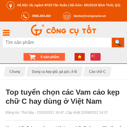
Hà Nội: 18, ngách 87/23 Tân Xuân | Sài Gòn: 181/31/15 Bình Thới, Q11
0966.404.460
lienhe@congcutot.vn
0 sản phẩm
Chung
Dụng cụ kẹp giữ, gá góc, ê tô
Cảo chữ C
Top tuyển chọn các Vam cảo kẹp
chữ C hay dùng ở Việt Nam
Đăng lúc:
Thứ bảy - 23/10/2021 16:47
, Cập nhật
22/09/2022 14:37