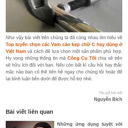
Như vậy bài viết trên chúng ta đã cùng nhau tìm hiểu về
Top tuyển chọn các Vam cảo kẹp chữ C hay dùng ở
Việt Nam
và cách để lựa chọn một sản phẩm phù hợp.
Hy vọng những thông tin mà
Công Cụ Tốt
chia sẽ trên
sẽ hữu ích đổi với bạn. Nếu còn bất kì câu hỏi hay thắc
mắc nào bạn có thể liên hệ ngay cho chúng tôi hoặc để
lại bình luận bên dưới để được hỗ trợ nhé.
Tác giả bài viết
Nguyễn Bích
Bài viết liên quan
Những ứng dụng tuyệt vời