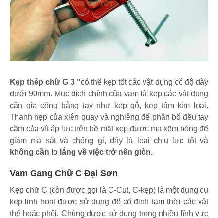
Kẹp thép chữ G 3 "
có thể kẹp tốt các vật dụng có độ dày
dưới 90mm. Mục đích chính của vam là kẹp các vật dụng
cần gia công bằng tay như kẹp gỗ, kẹp tấm kim loại.
Thanh nẹp của xiên quay và nghiêng để phân bổ đều tay
cầm của vít áp lực trên bề mặt kẹp được mạ kẽm bóng để
giảm ma sát và chống gỉ, đây là loại chịu lực tốt và
không cần lo lắng về việc trở nên giòn.
Vam Gang Chữ C Đại Sơn
Kẹp chữ C (còn được gọi là C-Cut, C-kẹp) là một dụng cụ
kẹp linh hoạt được sử dụng để cố định tạm thời các vật
thể hoặc phôi. Chúng được sử dụng trong nhiều lĩnh vực