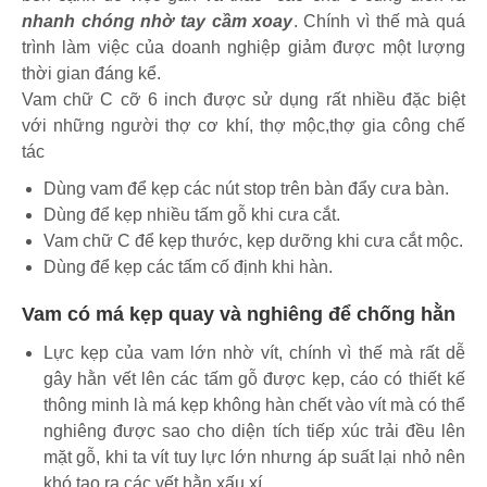
nhanh chóng nhờ tay cầm xoay
. Chính vì thế mà quá
trình làm việc của doanh nghiệp giảm được một lượng
thời gian đáng kể.
Vam chữ C cỡ 6 inch được sử dụng rất nhiều đặc biệt
với những người thợ cơ khí, thợ mộc,thợ gia công chế
tác
Dùng vam để kẹp các nút stop trên bàn đẩy cưa bàn.
Dùng để kẹp nhiều tấm gỗ khi cưa cắt.
Vam chữ C để kẹp thước, kẹp dưỡng khi cưa cắt mộc.
Dùng để kẹp các tấm cố định khi hàn.
Vam có má kẹp quay và nghiêng để chống hằn
Lực kẹp của vam lớn nhờ vít, chính vì thế mà rất dễ
gây hằn vết lên các tấm gỗ được kẹp, cáo có thiết kế
thông minh là má kẹp không hàn chết vào vít mà có thể
nghiêng được sao cho diện tích tiếp xúc trải đều lên
mặt gỗ, khi ta vít tuy lực lớn nhưng áp suất lại nhỏ nên
khó tạo ra các vết hằn xấu xí.