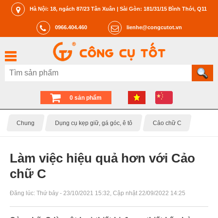
Hà Nội: 18, ngách 87/23 Tân Xuân | Sài Gòn: 181/31/15 Bình Thới, Q11
0966.404.460
lienhe@congcutot.vn
0 sản phẩm
Chung
Dụng cụ kẹp giữ, gá góc, ê tô
Cảo chữ C
Làm việc hiệu quả hơn với Cảo
chữ C
Đăng lúc:
Thứ bảy - 23/10/2021 15:32
, Cập nhật
22/09/2022 14:25