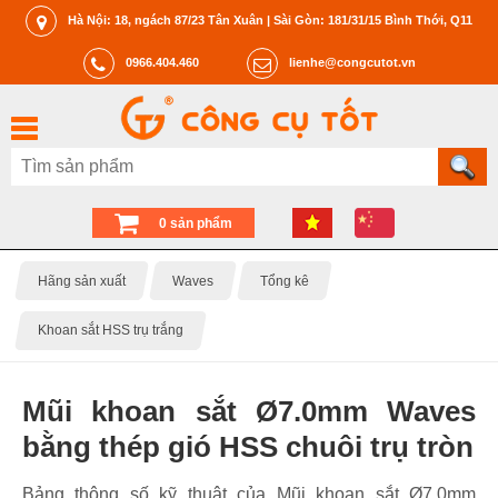
Hà Nội: 18, ngách 87/23 Tân Xuân | Sài Gòn: 181/31/15 Bình Thới, Q11
0966.404.460
lienhe@congcutot.vn
0 sản phẩm
Hãng sản xuất
Waves
Tổng kê
Khoan sắt HSS trụ trắng
Mũi khoan sắt Ø7.0mm Waves
bằng thép gió HSS chuôi trụ tròn
Bảng thông số kỹ thuật của Mũi khoan sắt Ø7.0mm