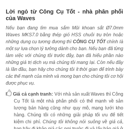
Lời ngỏ từ Công Cụ Tốt - nhà phân phối
của Waves
Nếu bạn đang tìm mua sắm Mũi khoan sắt Ø7.0mm
Waves MKS7.0 bằng thép gió HSS chuôi trụ tròn hoặc
những dụng cụ tương đương thì
CÔNG CỤ TỐT
chính là
một sự lựa chọn lý tưởng dành cho bạn. Nếu bạn đã từng
làm việc với chúng tôi trước đây, bạn đã hiểu phần nào
những giá trị dịch vụ mà chúng tôi mang lại. Còn nếu đây
là lần đầu, bạn hãy cho chúng tôi ít thời gian để trình bày
các thế mạnh của mình và mong bạn cho chúng tôi cơ hội
được phục vụ.
Giá cả cạnh tranh:
Với nhà sản xuất Waves thì Công
Cụ Tốt là một nhà phân phối có thế mạnh về sản
lượng bán hàng cũng như quy mô, mạng lưới kho
hàng. Chúng tôi có những giải pháp tối ưu để tiết
kiệm chi phí.
Chúng tôi không nói suông về giá cả
,
bạn hãy đi khảo giá các nơi trước đi và lấy báo giá ở