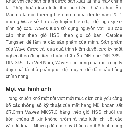
Khắc với các sản phẩm được sản xuất tại nhà máy chính
tại Pháp hoàn toàn tuân thủ theo tiêu chuẩn châu Âu.
Mặc dù là một thương hiệu mới chỉ ra đời từ năm 2011
nhưng Wave sở hữu dây truyền hiện đại, đội ngũ kỹ sư
trình độ cao. Waves luôn sử dụng nguyên vật liệu cao
cấp như thép gió HSS, thép gió cô ban, Carbide
Tungsten để làm ra các sản phẩm của mình. Sản phẩm
của Wave được trải qua quả trình kiểm duyệt cực kỳ ngặt
nghèo theo đúng tiêu chuẩn châu Âu DIN như DIN 335 ,
DIN 345 . Tại Việt Nam, Waves chỉ thông qua một công ty
duy nhất là nhà phân phối độc quyền để đảm bảo hàng
chính hãng.
Một vài hình ảnh
Trong khuôn khổ một bài viết mới mục đích chủ yếu công
bố
các thông số kỹ thuật
của mặt hàng Mũi khoan sắt
Ø7.0mm Waves MKS7.0 bằng thép gió HSS chuôi trụ
tròn, chúng tôi xin không rườm rà thảo luận chi tiết các
vấn đề khác. Nhưng để cho quý khách có thể hình dung