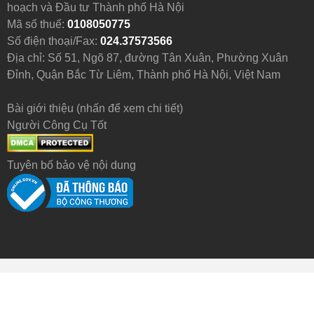
hoạch và Đầu tư Thành phố Hà Nội
Mã số thuế:
0108050775
Số điện thoại/Fax:
024.37573566
Địa chỉ: Số 51, Ngõ 87, đường Tân Xuân, Phường Xuân
Đỉnh, Quận Bắc Từ Liêm, Thành phố Hà Nội, Việt Nam
Bài giới thiệu (nhấn để xem chi tiết)
Người Công Cụ Tốt
Tuyên bố bảo vệ nội dung