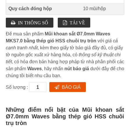
Quy cách đóng hộp
10 mũi/hộp
IN THÔNG SỐ
TẢI VỀ
Để mua sản phẩm
Mũi khoan sắt Ø7.0mm Waves
MKS7.0 bằng thép gió HSS chuôi trụ tròn
với
giá cả
cạnh tranh nhất
, kèm theo giấy tờ báo giá đầy đủ, có giấy
tờ nguồn gốc xuất xứ hàng hóa, có
thông số kỹ thuật chi
tiết
, có hóa đơn bán hàng hợp pháp từ nhà phân phối các
sản phẩm
Waves
, hãy nhấn
nút báo giá
dưới đây để cho
chúng tôi biết nhu cầu bạn.
Số lượng :
BÁO GIÁ
Những điểm nổi bật của Mũi khoan sắt
Ø7.0mm Waves bằng thép gió HSS chuôi
trụ tròn