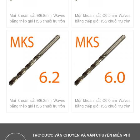
Mũi khoan sắt Ø6.8mm Waves
Mũi khoan sắt Ø6.5mm Waves
bằng thép gió HSS chuôi trụ tròn
bằng thép gió HSS chuôi trụ tròn
Mũi khoan sắt Ø6.2mm Waves
Mũi khoan sắt Ø6.0mm Waves
bằng thép gió HSS chuôi trụ tròn
bằng thép gió HSS chuôi trụ tròn
TRỢ CƯỚC VẬN CHUYỂN VÀ VẬN CHUYỂN MIỄN PHÍ