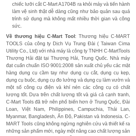
chiếc lưỡi cắt C-Mart A1704B ra khỏi máy và tiến hành
làm vệ sinh thật dễ dàng cũng như bảo quản sau quá
trình sử dụng mà không mất nhiều thời gian và công
sức.
Về thương hiệu C-Mart Tool
: Thương hiệu C-MART
TOOLS của công ty Dịch Vụ Trung Đài ( Taiwan Cima
Utility Co., Ltd) với nhà máy là công ty TNHH C-MartTools
Thượng Hải đặt tại Thượng Hải, Trung Quốc. Nhà máy
đạt cuẩn chuẩn ISO 9001:2008 sản xuất chủ yếu các mặt
hàng dụng cụ cầm tay như dụng cụ cắt, dụng cụ kẹp,
dụng cụ buộc, dụng cụ đo lường và dụng cụ làm vườn và
một số công cụ điện và khí nén các công cụ có chất
lượng tốt. Dựa trên chất lượng tốt và giá cả cạnh tranh,
C-Mart Tools đã trở nên phổ biến hơn ở Trung Quốc, Đài
Loan, Việt Nam, Philippines, Campuchia, Thái Lan,
Myanmar, Bangladesh, Ấn Độ, Pakistan và Indonesia. C-
MART Tools cũng không ngừng nghiên cứu và thiết kế ra
những sản phẩm mới, ngày một nâng cao chất lượng sản