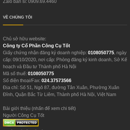
Zalo bán sỉ: 0909.69.4460
VỀ CHÚNG TÔI
Chủ sở hữu website:
Công ty Cổ Phần Công Cụ Tốt
Giấy chứng nhận đăng ký doanh nghiệp:
0108050775
, ngày
cấp: 09/10/2020, nơi cấp: Phòng đăng ký kinh doanh, Sở Kế
hoạch và Đầu tư Thành phố Hà Nội
Mã số thuế:
0108050775
Số điện thoại/Fax:
024.37573566
Địa chỉ: Số 51, Ngõ 87, đường Tân Xuân, Phường Xuân
Đỉnh, Quận Bắc Từ Liêm, Thành phố Hà Nội, Việt Nam
Bài giới thiệu (nhấn để xem chi tiết)
Người Công Cụ Tốt