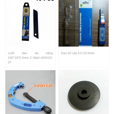
Lưỡi dao đa năng
Dao bổ cáp 6.0-29.0mm
100*18*0.5mm C-Mart A0041D-
07