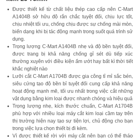
Được thiết kế từ chất liệu thép cao cấp nên C-Mart
A1404B sở hữu độ rắn chắc tuyệt đối, chịu lực tốt,
chịu nhiệt tối ưu, chống chịu được sự chống mài mòn,
biến dạng khi bị tác động mạnh trong suốt quá trình sử
dụng.
Trọng lượng C-Mart A1404B nhẹ và độ bền tuyệt đối,
được trang bị khả năng chống gỉ sét dù tiếp xúc
thường xuyên với điều kiện ẩm ướt hay bất kì thời tiết
khắc nghiệt nào
Lưỡi cắt C-Mart A1704B được gia công tỉ mỉ sắc bén,
siêu cứng tạo độ bền bỉ tuyệt đối cung cấp khả năng
hoạt động mạnh mẽ, tối ưu nhất trong việc cắt những
vật dụng bằng kim loại được nhanh chóng và hiệu quả
Trọng lượng nhẹ, kích thước chuẩn, C-Mart A1704B
phù hợp với nhiều loại máy cắt kim loại cầm tay trên
thị trường hiện nay tạo sự tiện lợi, chủ động cho bạn
trong việc lựa chọn thiết bị đi kèm.
Vì được thiết kế rời với máy cắt nên bạn có thể tháo