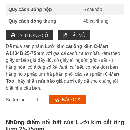
Quy cách đóng hộp
6 cái/hộp
Quy cách đóng thùng
48 cái/thùng
IN THÔNG SỐ
TẢI VỀ
Để mua sản phẩm
Lưỡi kìm cắt ống kẽm C-Mart
A1404B 25-75mm
với
giá cả cạnh tranh nhất
, kèm theo
giấy tờ báo giá đầy đủ, có giấy tờ nguồn gốc xuất xứ
hàng hóa, có
thông số kỹ thuật chi tiết
, có hóa đơn bán
hàng hợp pháp từ nhà phân phối các sản phẩm
C-Mart
Tool
, hãy nhấn
nút báo giá
dưới đây để cho chúng tôi
biết nhu cầu bạn.
Số lượng :
BÁO GIÁ
Những điểm nổi bật của Lưỡi kìm cắt ống
kẽm 25-75mm