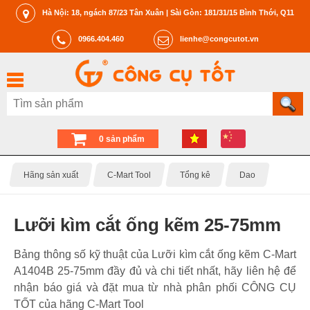
Hà Nội: 18, ngách 87/23 Tân Xuân | Sài Gòn: 181/31/15 Bình Thới, Q11
0966.404.460
lienhe@congcutot.vn
0 sản phẩm
Hãng sản xuất
C-Mart Tool
Tổng kê
Dao
Lưỡi kìm cắt ống kẽm 25-75mm
Bảng thông số kỹ thuật của Lưỡi kìm cắt ống kẽm C-Mart
A1404B 25-75mm đầy đủ và chi tiết nhất, hãy liên hệ để
nhận báo giá và đặt mua từ nhà phân phối CÔNG CỤ
TỐT của hãng C-Mart Tool