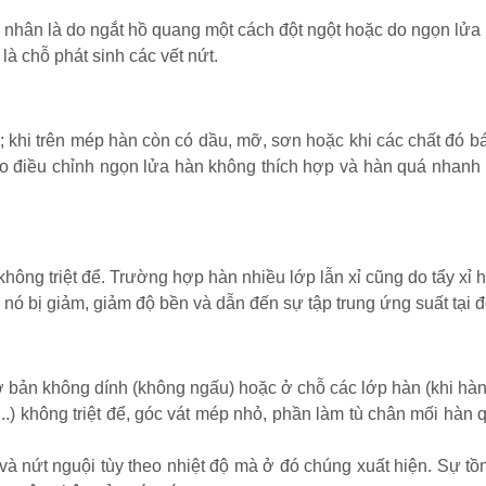
nhân là do ngắt hồ quang một cách đột ngột hoặc do ngọn lửa h
là chỗ phát sinh các vết nứt.
 khi trên mép hàn còn có dầu, mỡ, sơn hoặc khi các chất đó b
 do điều chỉnh ngọn lửa hàn không thích hợp và hàn quá nhan
ông triệt để. Trường hợp hàn nhiều lớp lẫn xỉ cũng do tẩy xỉ h
a nó bị giảm, giảm độ bền và dẫn đến sự tập trung ứng suất tại đ
 cơ bản không dính (không ngấu) hoặc ở chỗ các lớp hàn (khi hà
...) không triệt để, góc vát mép nhỏ, phần làm tù chân mối hàn
 và nứt nguội tùy theo nhiệt độ mà ở đó chúng xuất hiện. Sự t