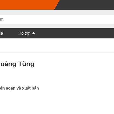
iá
Hỗ trợ
.Hoàng Tùng
ên soạn và xuất bản