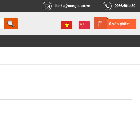
lienhe@congcutot.vn
0966.404.460
0 sản phẩm