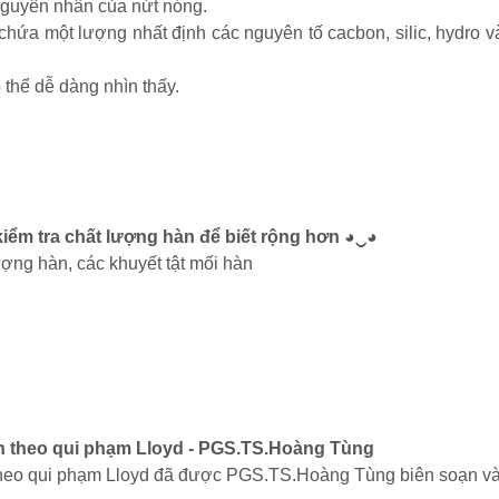
 nguyên nhân của nứt nóng.
n chứa một lượng nhất định các nguyên tố cacbon, silic, hydro
 thể dễ dàng nhìn thấy.
kiểm tra chất lượng hàn để biết rộng hơn ◕‿◕
ợng hàn, các khuyết tật mối hàn
hàn theo qui phạm Lloyd - PGS.TS.Hoàng Tùng
n theo qui phạm Lloyd đã được PGS.TS.Hoàng Tùng biên soạn và