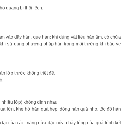
ồ quang bị thổi lệch.
ám vào dây hàn, que hàn; khi dùng vật liệu hàn ẩm, có chứa
h khi sử dụng phương pháp hàn trong môi trường khí bảo vệ
àn lớp trước không triệt để.
ó.
n nhiều lớp) không dính nhau.
 quá lớn, khe hở hàn quá hẹp, dòng hàn quá nhỏ, tốc độ hàn
ồn tại của các màng nửa đặc nửa chảy lỏng của quá trình kết