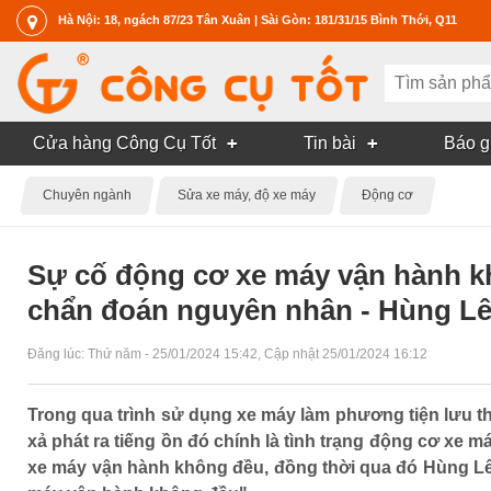
Hà Nội: 18, ngách 87/23 Tân Xuân | Sài Gòn: 181/31/15 Bình Thới, Q11
Cửa hàng Công Cụ Tốt
Tin bài
Báo g
Chuyên ngành
Sửa xe máy, độ xe máy
Động cơ
Sự cố động cơ xe máy vận hành kh
chẩn đoán nguyên nhân - Hùng L
Đăng lúc:
Thứ năm - 25/01/2024 15:42
, Cập nhật
25/01/2024 16:12
Trong qua trình sử dụng xe máy làm phương tiện lưu th
xả phát ra tiếng ồn đó chính là tình trạng động cơ xe 
xe máy vận hành không đều, đồng thời qua đó Hùng Lê