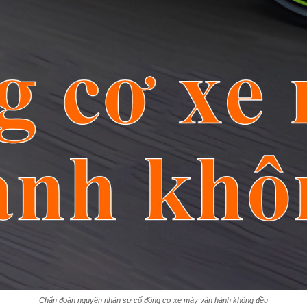
Chẩn đoán nguyên nhân sự cố động cơ xe máy vận hành không đều