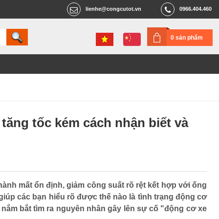
lienhe@congcutot.vn
0966.404.460
0 sản phẩm
tăng tốc kém cách nhận biết và
ành mất ổn định, giảm công suất rõ rệt kết hợp với ống
giúp các bạn hiểu rõ được thế nào là tình trạng động cơ
nắm bắt tìm ra nguyên nhân gây lên sự cố "động cơ xe