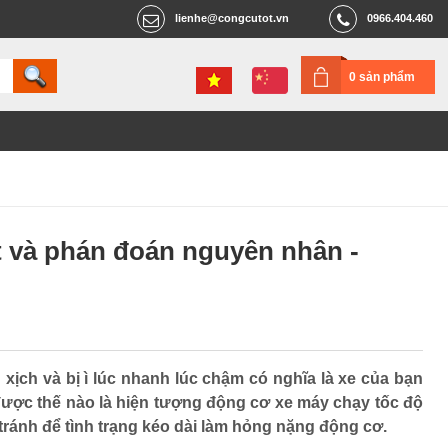
lienhe@congcutot.vn
0966.404.460
0 sản phẩm
ết và phán đoán nguyên nhân -
xịch và bị ì lúc nhanh lúc chậm có nghĩa là xe của bạn
 được thế nào là hiện tượng động cơ xe máy chạy tốc độ
ránh để tình trạng kéo dài làm hỏng nặng động cơ.