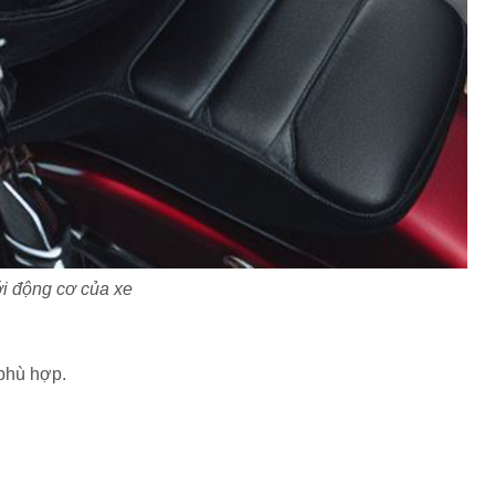
ới động cơ của xe
 phù hợp.