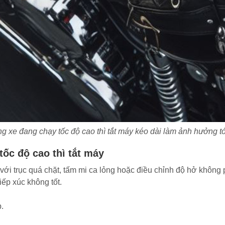
ạng xe đang chạy tốc độ cao thì tắt máy kéo dài làm ảnh hưởng t
ốc độ cao thì tắt máy
 với trục quá chặt, tấm mi ca lỏng hoặc điều chỉnh độ hở không
ếp xúc không tốt.
p.