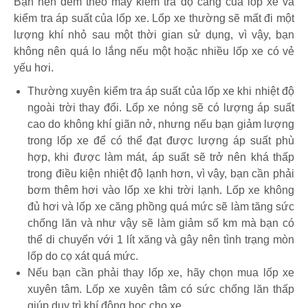
Bạn nên đem theo máy kiểm tra độ căng của lốp xe và
kiểm tra áp suất của lốp xe. Lốp xe thường sẽ mất đi một
lượng khí nhỏ sau một thời gian sử dụng, vì vậy, bạn
không nên quá lo lắng nếu một hoặc nhiều lốp xe có vẻ
yếu hơi.
Thường xuyên kiểm tra áp suất của lốp xe khi nhiệt độ
ngoài trời thay đổi. Lốp xe nóng sẽ có lượng áp suất
cao do không khí giãn nở, nhưng nếu bạn giảm lượng
trong lốp xe để có thể đạt được lượng áp suất phù
hợp, khi được làm mát, áp suất sẽ trở nên khá thấp
trong điều kiện nhiệt độ lạnh hơn, vì vậy, bạn cần phải
bơm thêm hơi vào lốp xe khi trời lạnh. Lốp xe không
đủ hơi và lốp xe căng phồng quá mức sẽ làm tăng sức
chống lăn và như vậy sẽ làm giảm số km mà bạn có
thể di chuyển với 1 lít xăng và gây nên tình trạng mòn
lốp do cọ xát quá mức.
Nếu bạn cần phải thay lốp xe, hãy chọn mua lốp xe
xuyên tâm. Lốp xe xuyên tâm có sức chống lăn thấp
giúp duy trì khí động học cho xe.