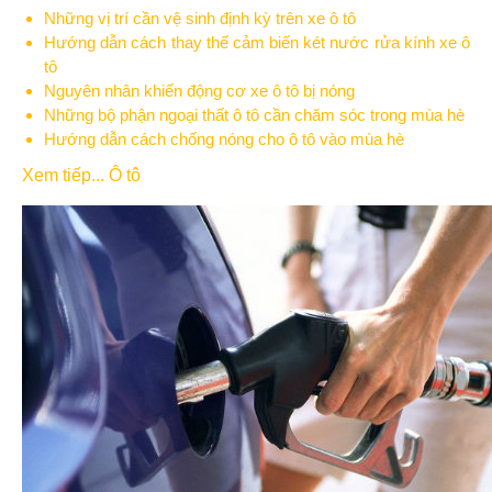
Những vị trí cần vệ sinh định kỳ trên xe ô tô
Hướng dẫn cách thay thế cảm biến két nước rửa kính xe ô
tô
Nguyên nhân khiến động cơ xe ô tô bị nóng
Những bộ phận ngoại thất ô tô cần chăm sóc trong mùa hè
Hướng dẫn cách chống nóng cho ô tô vào mùa hè
Xem tiếp... Ô tô