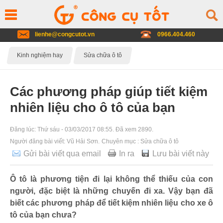
lienhe@congcutot.vn
0966.404.460
Kinh nghiệm hay
Sửa chữa ô tô
Các phương pháp giúp tiết kiệm
nhiên liệu cho ô tô của bạn
Đăng lúc:
Thứ sáu - 03/03/2017 08:55
. Đã xem 2890.
Người đăng bài viết:
Vũ Hải Sơn
.
Chuyên mục :
Sửa chữa ô tô
Gửi bài viết qua email
In ra
Lưu bài viết này
Ô tô là phương tiện đi lại không thể thiếu của con
người, đặc biệt là những chuyến đi xa. Vậy bạn đã
biết các phương pháp để tiết kiệm nhiên liệu cho xe ô
tô của bạn chưa?