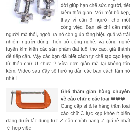
đời giúp hạn chế sức người, tiết
kiệm thời gian. Với một bộ kẹp,
thay vì cần 3 người cho một
công việc. Bạn sẽ chỉ cần một
người mà thôi, ngoài ra nó còn giúp tăng hiệu quả và trải
nhiệm người dùng. Tiến bộ công nghệ, và công nghệ
luyện kím kiến các sản phẩm đạt tuổi thọ cao, giá thành
dễ tiếp cận. Vậy các bạn đã biết cách tự chế tạo cạo kẹp
từ thép chữ U chưa ? Vừa đơn giản mà lại không tốn
kém. Video sau đây sẽ hướng dẫn các bạn cách làm nó
nhá !
Ghé thăm gian hàng chuyên
về cảo chữ c các loại ❤️❤️❤️
Cung cấp sỉ & lẻ hàng trăm loại
cảo chữ C lực kẹp khỏe ít biến
dạng dưới tác dụng lực ✓ cảo chính hãng ✓ giá rẻ nhất
☺️ hợp việc