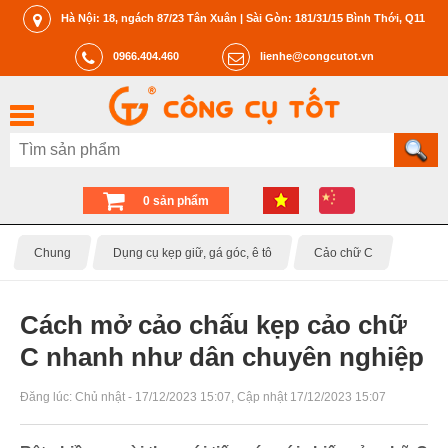
Hà Nội: 18, ngách 87/23 Tân Xuân | Sài Gòn: 181/31/15 Bình Thới, Q11
0966.404.460
lienhe@congcutot.vn
0 sản phẩm
Chung
Dụng cụ kẹp giữ, gá góc, ê tô
Cảo chữ C
Cách mở cảo chấu kẹp cảo chữ
C nhanh như dân chuyên nghiệp
Đăng lúc:
Chủ nhật - 17/12/2023 15:07
, Cập nhật
17/12/2023 15:07