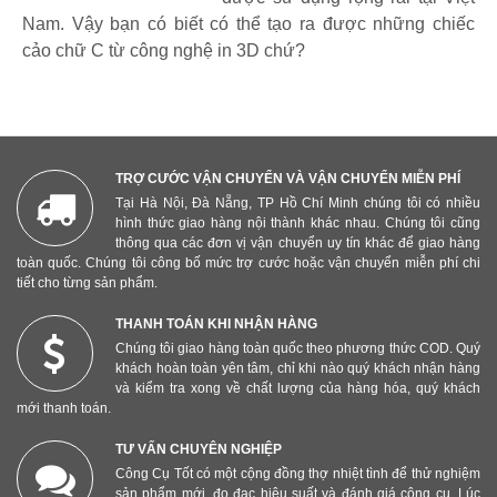
Nam. Vậy bạn có biết có thể tạo ra được những chiếc
cảo chữ C từ công nghệ in 3D chứ?
TRỢ CƯỚC VẬN CHUYỂN VÀ VẬN CHUYỂN MIỄN PHÍ
Tại Hà Nội, Đà Nẵng, TP Hồ Chí Minh chúng tôi có nhiều
hình thức giao hàng nội thành khác nhau. Chúng tôi cũng
thông qua các đơn vị vận chuyển uy tín khác để giao hàng
toàn quốc. Chúng tôi công bố mức trợ cước hoặc vận chuyển miễn phí chi
tiết cho từng sản phẩm.
THANH TOÁN KHI NHẬN HÀNG
Chúng tôi giao hàng toàn quốc theo phương thức COD. Quý
khách hoàn toàn yên tâm, chỉ khi nào quý khách nhận hàng
và kiểm tra xong về chất lượng của hàng hóa, quý khách
mới thanh toán.
TƯ VẤN CHUYÊN NGHIỆP
Công Cụ Tốt có một cộng đồng thợ nhiệt tình để thử nghiệm
sản phẩm mới, đo đạc hiệu suất và đánh giá công cụ. Lúc