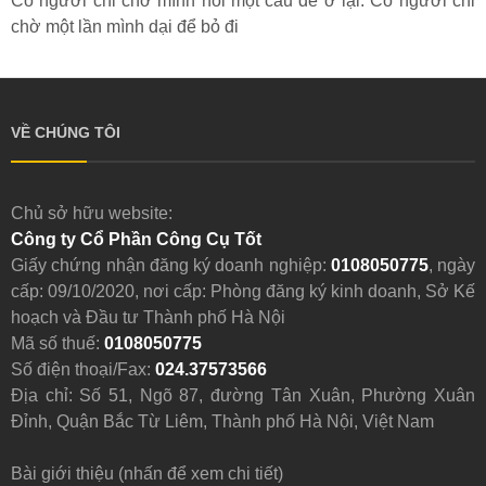
Có người chỉ chờ mình nói một câu để ở lại. Có người chỉ
chờ một lần mình dại để bỏ đi
VỀ CHÚNG TÔI
Chủ sở hữu website:
Công ty Cổ Phần Công Cụ Tốt
Giấy chứng nhận đăng ký doanh nghiệp:
0108050775
, ngày
cấp: 09/10/2020, nơi cấp: Phòng đăng ký kinh doanh, Sở Kế
hoạch và Đầu tư Thành phố Hà Nội
Mã số thuế:
0108050775
Số điện thoại/Fax:
024.37573566
Địa chỉ: Số 51, Ngõ 87, đường Tân Xuân, Phường Xuân
Đỉnh, Quận Bắc Từ Liêm, Thành phố Hà Nội, Việt Nam
Bài giới thiệu (nhấn để xem chi tiết)