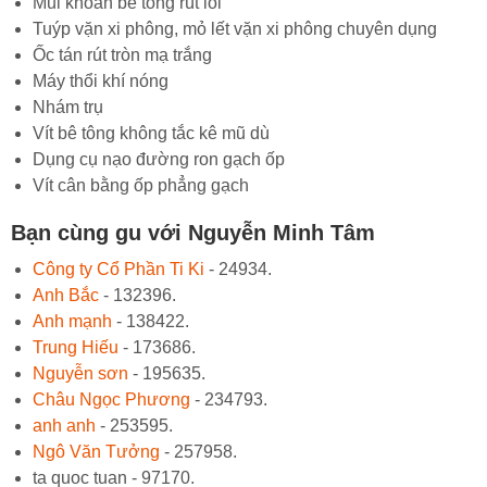
Mũi khoan bê tông rút lõi
Tuýp vặn xi phông, mỏ lết vặn xi phông chuyên dụng
Ốc tán rút tròn mạ trắng
Máy thổi khí nóng
Nhám trụ
Vít bê tông không tắc kê mũ dù
Dụng cụ nạo đường ron gạch ốp
Vít cân bằng ốp phẳng gạch
Bạn cùng gu với Nguyễn Minh Tâm
Công ty Cổ Phần Ti Ki
- 24934.
Anh Bắc
- 132396.
Anh mạnh
- 138422.
Trung Hiếu
- 173686.
Nguyễn sơn
- 195635.
Châu Ngọc Phương
- 234793.
anh anh
- 253595.
Ngô Văn Tưởng
- 257958.
ta quoc tuan - 97170.