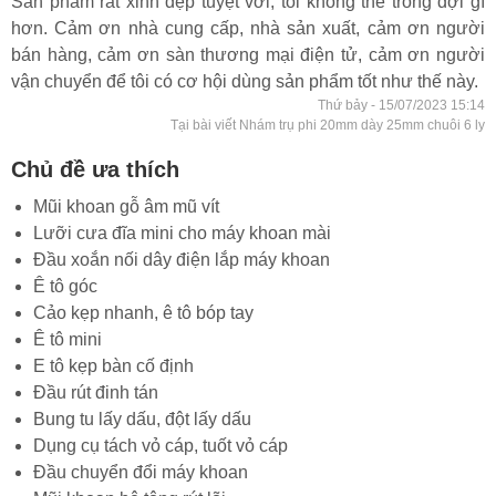
Sản phẩm rất xinh đẹp tuyệt vời, tôi không thể trông đợi gì
hơn. Cảm ơn nhà cung cấp, nhà sản xuất, cảm ơn người
bán hàng, cảm ơn sàn thương mại điện tử, cảm ơn người
vận chuyển để tôi có cơ hội dùng sản phẩm tốt như thế này.
Thứ bảy - 15/07/2023 15:14
Tại bài viết Nhám trụ phi 20mm dày 25mm chuôi 6 ly
Chủ đề ưa thích
Mũi khoan gỗ âm mũ vít
Lưỡi cưa đĩa mini cho máy khoan mài
Đầu xoắn nối dây điện lắp máy khoan
Ê tô góc
Cảo kẹp nhanh, ê tô bóp tay
Ê tô mini
E tô kẹp bàn cố định
Đầu rút đinh tán
Bung tu lấy dấu, đột lấy dấu
Dụng cụ tách vỏ cáp, tuốt vỏ cáp
Đầu chuyển đổi máy khoan