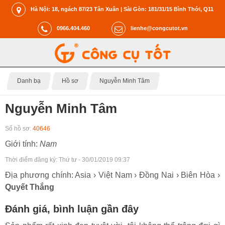
Hà Nội: 18, ngách 87/23 Tân Xuân | Sài Gòn: 181/31/15 Bình Thới, Q11
0966.404.460
lienhe@congcutot.vn
Danh bạ
Hồ sơ
Nguyễn Minh Tâm
Nguyễn Minh Tâm
Số hồ sơ:
40646
Giới tính:
Nam
Thời điểm đăng ký:
Thứ tư - 30/01/2019 09:37
Địa phương chính: Asia › Việt Nam › Đồng Nai › Biên Hòa ›
Quyết Thắng
Đánh giá, bình luận gần đây