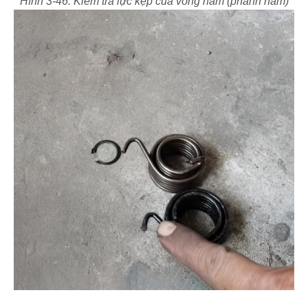
Hình 3-46: Kiểm tra lực kẹp của vòng hãm (phanh hãm)