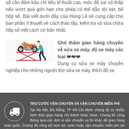
số cần đảm bảo chỉ tiêu kĩ thuật cao, mức độ sai số thấp
nếu vượt quá giới hạn cho phép có thể dẫn tới kẹt, bể
hộp số. Bài viết dưới đây của Hùng Lê sẽ cung cấp cho
bạn phần lí thuyết về cách tháo lắp, kiểm tra và sửa chữa
hộp số một cách cơ bản nhất.
Ghé thăm gian hàng chuyên
về sửa xe máy, độ xe máy các
loại ❤️❤️❤️
Dụng cụ sửa xe máy chuyên
nghiệp cho những người thợ sửa xe máy, thích độ xe
TRỢ CƯỚC VẬN CHUYỂN VÀ VẬN CHUYỂN MIỄN PHÍ
Tại Hà Nội, Đà Nẵng, TP Hồ Chí Minh chúng tôi có nhiều
hình thức giao hàng nội thành khác nhau. Chúng tôi cũng
thông qua các đơn vị vận chuyển uy tín khác để giao hàng
toàn quốc. Chúng tôi công bố mức trợ cước hoặc vận chuyển miễn phí chi