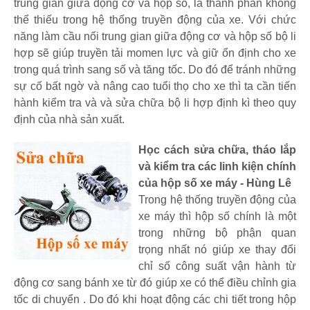
trung gian giữa động cơ và hộp số, là thành phần không
thể thiếu trong hệ thống truyền động của xe. Với chức
năng làm cầu nối trung gian giữa động cơ và hộp số bộ li
hợp sẽ giúp truyền tải momen lực và giữ ổn định cho xe
trong quá trình sang số và tăng tốc. Do đó để tránh những
sự cố bất ngờ và nâng cao tuổi thọ cho xe thì ta cần tiến
hành kiểm tra và và sửa chữa bộ li hợp định kì theo quy
định của nhà sản xuất.
Học cách sửa chữa, tháo lắp
và kiểm tra các linh kiện chính
của hộp số xe máy - Hùng Lê
Trong hệ thống truyền động của
xe máy thì hộp số chính là một
trong những bộ phận quan
trọng nhất nó giúp xe thay đổi
chỉ số công suất vận hành từ
động cơ sang bánh xe từ đó giúp xe có thể điều chỉnh gia
tốc di chuyển . Do đó khi hoạt động các chi tiết trong hộp