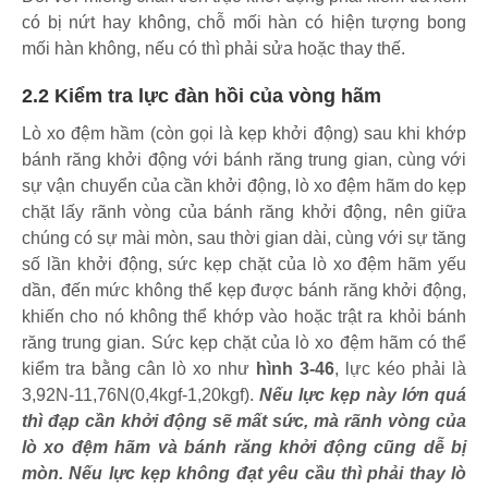
có bị nứt hay không, chỗ mối hàn có hiện tượng bong
mối hàn không, nếu có thì phải sửa hoặc thay thế.
2.2 Kiểm tra lực đàn hồi của vòng hãm
Lò xo đệm hầm (còn gọi là kẹp khởi động) sau khi khớp
bánh răng khởi động với bánh răng trung gian, cùng với
sự vận chuyển của cần khởi động, lò xo đệm hãm do kẹp
chặt lấy rãnh vòng của bánh răng khởi động, nên giữa
chúng có sự mài mòn, sau thời gian dài, cùng với sự tăng
số lần khởi động, sức kẹp chặt của lò xo đệm hãm yếu
dần, đến mức không thể kẹp được bánh răng khởi động,
khiến cho nó không thể khớp vào hoặc trật ra khỏi bánh
răng trung gian. Sức kẹp chặt của lò xo đệm hãm có thể
kiểm tra bằng cân lò xo như
hình 3-46
, lực kéo phải là
3,92N-11,76N(0,4kgf-1,20kgf).
Nếu lực kẹp này lớn quá
thì đạp cần khởi động sẽ mất sức, mà rãnh vòng của
lò xo đệm hãm và bánh răng khởi động cũng dễ bị
mòn. Nếu lực kẹp không đạt yêu cầu thì phải thay lò