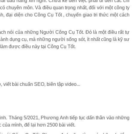
i đầu hàng xin nghỉ. Chưa kể đến việc phải đi đến các chi
ó chuyên môn. Và điều quan trọng nhất, đối với một công ty
, đại diện cho Công Cụ Tốt , chuyển giao tri thức một cách
ách nói của những Người Công Cụ Tốt. Đó là một điều rất tự
ành dụng cụ, mà những người sống sót, ít nhất cũng là kỹ sư
làm được điều này tại Công Cụ Tốt.
viết bài chuẩn SEO, biên tập video...
mình. Tháng 5/2021, Phương Anh tiếp tục dấn thân vào những
của mình, để lại hơn 2500 bài viết.