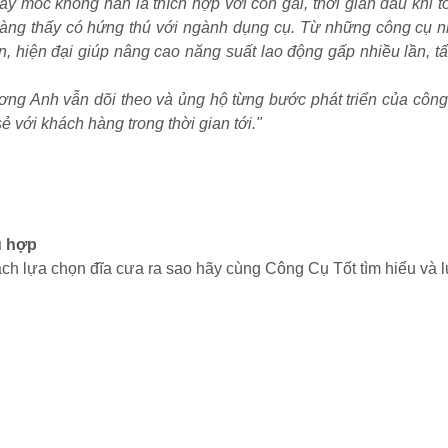
máy móc không hẳn là thích hợp với con gái, thời gian đầu khi
àng thấy có hứng thú với ngành dụng cụ. Từ những công cụ nh
iến, hiện đại giúp nâng cao năng suất lao động gấp nhiều lần, 
g Anh vẫn dõi theo và ủng hộ từng bước phát triển của công t
 với khách hàng trong thời gian tới."
ù hợp
ch lựa chọn đĩa cưa ra sao hãy cùng Công Cụ Tốt tìm hiểu và 