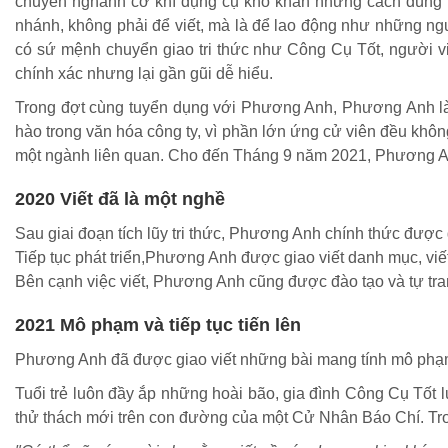
chuyên nghành cơ khí dụng cụ khô khan nhưng cách dùng ph
nhánh, không phải để viết, mà là để lao động như những ng
có sứ mệnh chuyển giao tri thức như Công Cụ Tốt, người vi
chính xác nhưng lại gần gũi dễ hiểu.
Trong đợt cùng tuyển dụng với Phương Anh, Phương Anh là m
hào trong văn hóa công ty, vì phần lớn ứng cử viên đều khô
một ngành liên quan. Cho đến Tháng 9 năm 2021, Phương Anh
2020 Viết đã là một nghề
Sau giai đoạn tích lũy tri thức, Phương Anh chính thức được
Tiếp tục phát triển,Phương Anh được giao viết danh mục, vi
Bên cạnh việc viết, Phương Anh cũng được đào tạo và tự tran
2021 Mô phạm và tiếp tục tiến lên
Phương Anh đã được giao viết những bài mang tính mô phạm,
Tuổi trẻ luôn đầy ắp những hoài bão, gia đình Công Cụ Tốt
thử thách mới trên con đường của một Cử Nhân Báo Chí. Tron