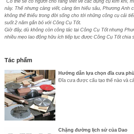
"Có thể sẽ có người cho rằng viết về các dụng cụ kim khí, 
này. Thế nhưng càng viết, càng tìm hiểu sâu, Phương Anh c
không thể thiếu trong đời sống cho tới những công cụ cải t
suốt 2 năm gắn bó với Công Cụ Tốt.
Giờ đây, dù không còn công tác tại Công Cụ Tốt nhưng Phươn
nhiều mẹo lao động hữu ích tiếp tục được Công Cụ Tốt chia sẻ
Tác phẩm
Hướng dẫn lựa chọn đĩa cưa ph
Đĩa cưa được cấu tạo thế nào và cá
Chặng đường lịch sử của Dao