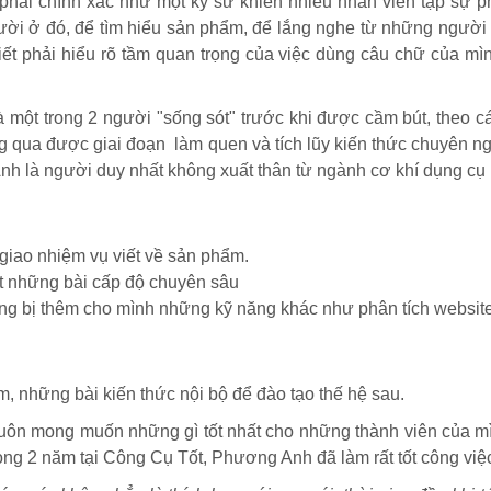
ải chính xác như một kỹ sư khiến nhiều nhân viên tập sự phả
ười ở đó, để tìm hiểu sản phẩm, để lắng nghe từ những người c
ết phải hiểu rõ tầm quan trọng của việc dùng câu chữ của mình
ột trong 2 người "sống sót" trước khi được cầm bút, theo c
ng qua được giai đoạn làm quen và tích lũy kiến thức chuyên ng
 là người duy nhất không xuất thân từ ngành cơ khí dụng cụ 
 giao nhiệm vụ viết về sản phẩm.
ết những bài cấp độ chuyên sâu
g bị thêm cho mình những kỹ năng khác như phân tích website, 
 những bài kiến thức nội bộ để đào tạo thế hệ sau.
 luôn mong muốn những gì tốt nhất cho những thành viên của 
g 2 năm tại Công Cụ Tốt, Phương Anh đã làm rất tốt công việc 