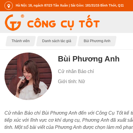
Hà Nội: 18, ngách 87/23 Tân Xuân | Sài Gòn: 181/31/15 Bình Thới, Q11
Thành viên
Danh sách tác giả
Bùi Phương Anh
Bùi Phương Anh
Cử nhân Báo chí
Giới tính: Nữ
Cử nhân Báo chí Bùi Phương Anh đến với Công Cụ Tốt kể từ 
tiếp xúc với lĩnh vực cơ khí dụng cụ, Phương Anh đã xuất sắc
tính. Một số bài viết của Phương Anh được chọn làm mô phạm