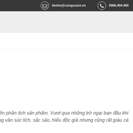
lienhe@congcutot.vn
0966.404.460
ên phân tích sản phẩm. Vượt qua những trở ngại ban đầu khi
ng văn súc tích, sắc sảo, hiểu độc giả nhưng cũng rất giàu cá