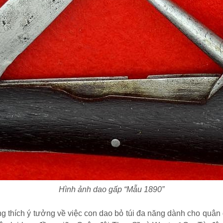
Hình ảnh dao gấp “Mẫu 1890”
ng thích ý tưởng về việc con dao bỏ túi đa năng dành cho quân 