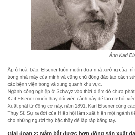
Ảnh Karl El
Ấp ủ hoài bão, Elsener luôn muốn đưa nhà xưởng của mình
trong nhà máy của mình và cũng chủ động đào tạo cách sử
các bệnh viện trong và xung quanh khu vực.
Ngành công nghiệp ở Schwyz vào thời điểm đó chưa phát t
Karl Elsener muốn thay đổi viễn cảnh này để tạo cơ hội việ
Xuất phát từ động cơ này, năm 1891, Karl Elsener cùng cá
Thụy Sĩ. Sự ra đời của Hiệp hội làm xuất hiện một ngành t
cho những người thợ bậc thầy để lắp ráp bằng tay.
Giai đoạn 2: Nắm bắt được hợp đồng sản xuất da