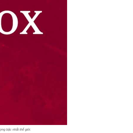
ợng bậc nhất thế giới.