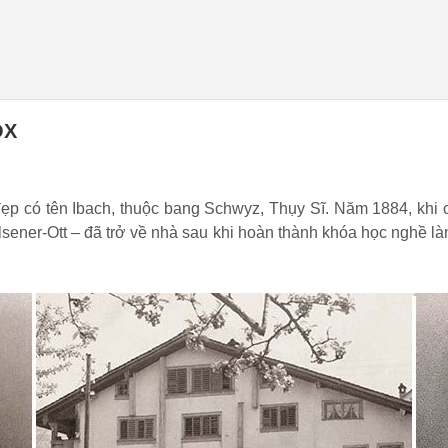
OX
 đẹp có tên Ibach, thuộc bang Schwyz, Thụy Sĩ. Năm 1884, kh
lsener-Ott – đã trở về nhà sau khi hoàn thành khóa học nghề là