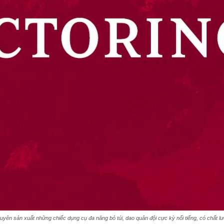
uyên sản xuất những chiếc dụng cụ đa năng bỏ túi, dao quân đội cực kỳ nổi tiếng, có chất lư