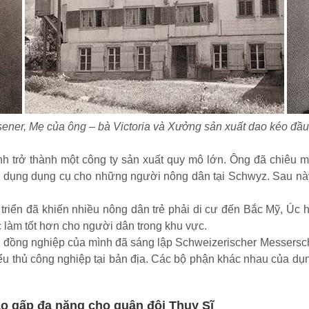
sener, Mẹ của ông – bà Victoria và Xưởng sản xuất dao kéo đầu 
 trở thành một công ty sản xuất quy mô lớn. Ông đã chiêu m
 dụng dụng cụ cho những người nông dân tại Schwyz. Sau này, 
riển đã khiến nhiều nông dân trẻ phải di cư đến Bắc Mỹ, Úc 
c làm tốt hơn cho người dân trong khu vực.
c đồng nghiệp của mình đã sáng lập Schweizerischer Messersc
iểu thủ công nghiệp tại bản địa. Các bộ phận khác nhau của d
o gấp đa năng cho quân đội Thụy Sĩ