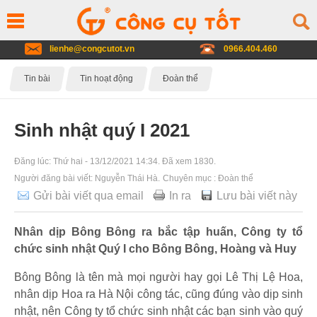
lienhe@congcutot.vn
0966.404.460
Tin bài
Tin hoạt động
Đoàn thể
Sinh nhật quý I 2021
Đăng lúc:
Thứ hai - 13/12/2021 14:34
. Đã xem 1830.
Người đăng bài viết:
Nguyễn Thái Hà
.
Chuyên mục :
Đoàn thể
Gửi bài viết qua email
In ra
Lưu bài viết này
Nhân dịp Bông Bông ra bắc tập huấn, Công ty tổ
chức sinh nhật Quý I cho Bông Bông, Hoàng và Huy
Bông Bông là tên mà mọi người hay gọi Lê Thị Lệ Hoa,
nhân dịp Hoa ra Hà Nội công tác, cũng đúng vào dịp sinh
nhật, nên Công ty tổ chức sinh nhật các bạn sinh vào quý