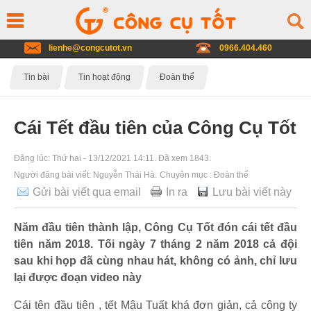
lienhe@congcutot.vn
0966.404.460
Tin bài
Tin hoạt động
Đoàn thể
Cái Tết đầu tiên của Công Cụ Tốt
Đăng lúc:
Thứ hai - 13/12/2021 14:11
. Đã xem 1843.
Người đăng bài viết:
Nguyễn Thái Hà
.
Chuyên mục :
Đoàn thể
Gửi bài viết qua email
In ra
Lưu bài viết này
Năm đầu tiên thành lập, Công Cụ Tốt đón cái tết đầu
tiên năm 2018. Tối ngày 7 tháng 2 năm 2018 cả đội
sau khi họp đã cùng nhau hát, không có ảnh, chỉ lưu
lại được đoạn video này
Cái tên đầu tiên , tết Mậu Tuất khá đơn giản, cả công ty