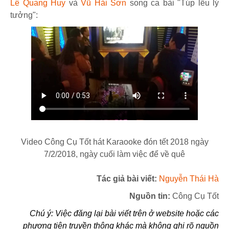
Lê Quang Huy
và
Vũ Hải Sơn
song ca bài "Túp lều lý
tưởng":
Video Công Cụ Tốt hát Karaooke đón tết 2018 ngày
7/2/2018, ngày cuối làm việc để về quê
Tác giả bài viết:
Nguyễn Thái Hà
Nguồn tin:
Công Cụ Tốt
Chú ý: Việc đăng lại bài viết trên ở website hoặc các
phương tiện truyền thông khác mà không ghi rõ nguồn