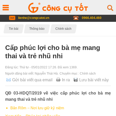
lienhe@congcutot.vn
0966.404.460
Tin bài
Thông báo
Chính sách
Cấp phúc lợi cho bà mẹ mang
thai và trẻ nhũ nhi
Đăng lúc:
Thứ tư - 05/01/2022 17:26
. Đã xem 1369.
Người đăng bài viết:
Nguyễn Thái Hà
.
Chuyên mục :
Chính sách
Gửi bài viết qua email
In ra
Lưu bài viết này
QĐ 03-HDQT/2019 về việc cấp phúc lợi cho bà mẹ
mang thai và trẻ nhũ nhi
Bản Rõm – Nơi lưu giữ kỷ niệm