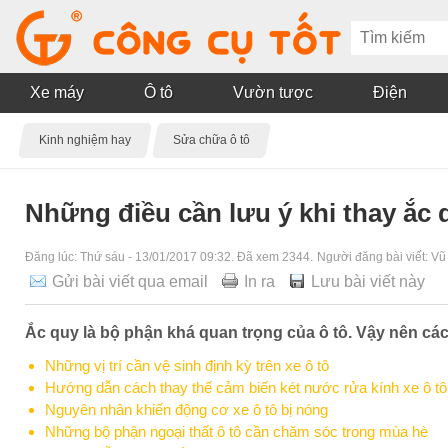
Xe máy
Ô tô
Vườn tược
Điện
Kinh nghiệm hay
Sửa chữa ô tô
Những điều cần lưu ý khi thay ắc 
Đăng lúc:
Thứ sáu - 13/01/2017 09:32
. Đã xem 2344.
Người đăng bài viết:
Vũ
Gửi bài viết qua email
In ra
Lưu bài viết này
Ắc quy là bộ phận khá quan trọng của ô tô. Vậy nên cá
Những vị trí cần vệ sinh định kỳ trên xe ô tô
Hướng dẫn cách thay thế cảm biến két nước rửa kính xe ô tô
Nguyên nhân khiến động cơ xe ô tô bị nóng
Những bộ phận ngoại thất ô tô cần chăm sóc trong mùa hè