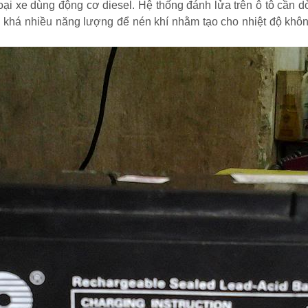
loại xe dùng động cơ diesel. Hệ thống đánh lửa trên ô tô cần
n khá nhiều năng lượng để nén khí nhằm tạo cho nhiệt độ khôn