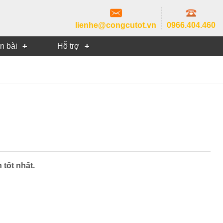
lienhe@congcutot.vn
0966.404.460
in bài
Hỗ trợ
tốt nhất.