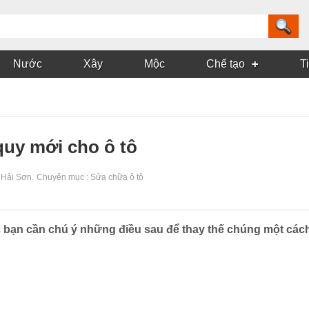
Nước
Xây
Mộc
Chế tạo
T
quy mới cho ô tô
 Hải Sơn
.
Chuyên mục :
Sửa chữa ô tô
c bạn cần chú ý những điều sau để thay thế chúng một cách 