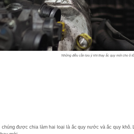
Những điều cần lưu ý khi thay ắc quy mới cho ô t
ô, chúng được chia làm hai loại là ắc quy nước và ắc quy kh