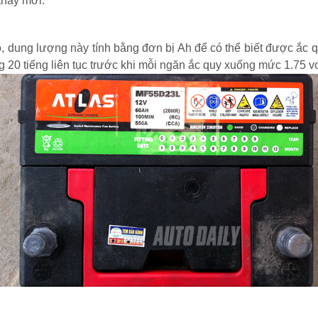
thay mới.
 dung lượng này tính bằng đơn bị Ah để có thể biết được ắc q
 20 tiếng liên tục trước khi mỗi ngăn ắc quy xuống mức 1.75 vol