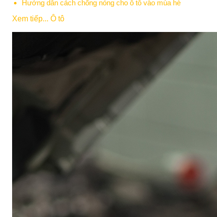
Hướng dẫn cách chống nóng cho ô tô vào mùa hè
Xem tiếp... Ô tô