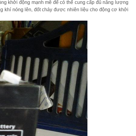
 dòng khởi động mạnh mẽ để có thể cung cấp đủ năng lượng
g khí nóng lên, đốt cháy được nhiên liệu cho động cơ khởi