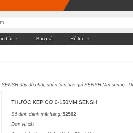
Tin bài
Báo giá
Hỗ trợ
 SENSH đầy đủ nhất, nhận làm báo giá SENSH Measuring - Dụ
THƯỚC KẸP CƠ 0-150MM SENSH
Số định danh mặt hàng:
52562
Đơn vị:
cái