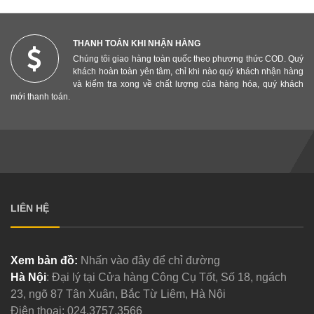
THANH TOÁN KHI NHẬN HÀNG
Chúng tôi giao hàng toàn quốc theo phương thức COD. Quý
khách hoàn toàn yên tâm, chỉ khi nào quý khách nhận hàng
và kiểm tra xong về chất lượng của hàng hóa, quý khách
mới thanh toán.
LIÊN HỆ
Xem bản đồ:
Nhấn vào đây để chỉ đường
Hà Nội
: Đại lý tại Cửa hàng Công Cụ Tốt, Số 18, ngách
23, ngõ 87 Tân Xuân, Bắc Từ Liêm, Hà Nội
Điện thoại:
024.3757.3566