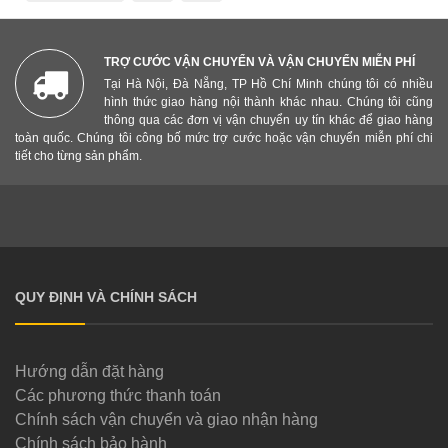
TRỢ CƯỚC VẬN CHUYỂN VÀ VẬN CHUYỂN MIỄN PHÍ
Tại Hà Nội, Đà Nẵng, TP Hồ Chí Minh chúng tôi có nhiều
hình thức giao hàng nội thành khác nhau. Chúng tôi cũng
thông qua các đơn vị vận chuyển uy tín khác để giao hàng
toàn quốc. Chúng tôi công bố mức trợ cước hoặc vận chuyển miễn phí chi
tiết cho từng sản phẩm.
QUY ĐỊNH VÀ CHÍNH SÁCH
Hướng dẫn đặt hàng
Các phương thức thanh toán
Chính sách vận chuyển và giao nhận hàng
Chính sách bảo hành