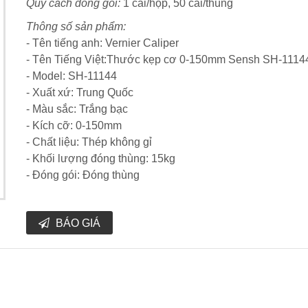
Quy cách đóng gói:
1 cái/hộp, 50 cái/thùng
Thông số sản phẩm:
- Tên tiếng anh: Vernier Caliper
- Tên Tiếng Việt:Thước kẹp cơ 0-150mm Sensh SH-1114
- Model: SH-11144
- Xuất xứ: Trung Quốc
- Màu sắc: Trắng bạc
- Kích cỡ: 0-150mm
- Chất liệu: Thép không gỉ
- Khối lượng đóng thùng: 15kg
- Đóng gói: Đóng thùng
BÁO GIÁ