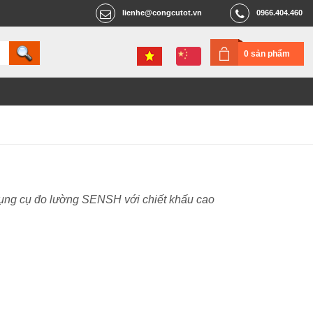
lienhe@congcutot.vn
0966.404.460
0 sản phẩm
ng cụ đo lường SENSH với chiết khấu cao