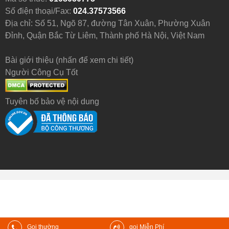
Số điện thoại/Fax:
024.37573566
Địa chỉ: Số 51, Ngõ 87, đường Tân Xuân, Phường Xuân
Đỉnh, Quận Bắc Từ Liêm, Thành phố Hà Nội, Việt Nam
Bài giới thiệu (nhấn để xem chi tiết)
Người Công Cụ Tốt
Tuyên bố bảo vệ nội dung
Gọi thường
gọi Miễn Phí