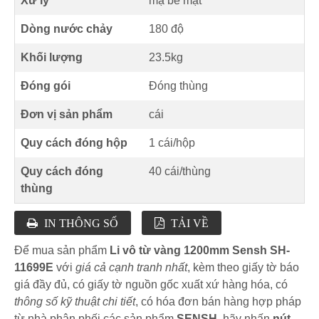
Xử lý
mạ bề mặt
Dòng nước chảy
180 độ
Khối lượng
23.5kg
Đóng gói
Đóng thùng
Đơn vị sản phẩm
cái
Quy cách đóng hộp
1 cái/hộp
Quy cách đóng
40 cái/thùng
thùng
IN THÔNG SỐ
TẢI VỀ
Để mua sản phẩm
Li vô từ vàng 1200mm Sensh SH-
11699E
với
giá cả cạnh tranh nhất
, kèm theo giấy tờ báo
giá đầy đủ, có giấy tờ nguồn gốc xuất xứ hàng hóa, có
thông số kỹ thuật chi tiết
, có hóa đơn bán hàng hợp pháp
từ nhà phân phối các sản phẩm
SENSH
, hãy nhấn
nút