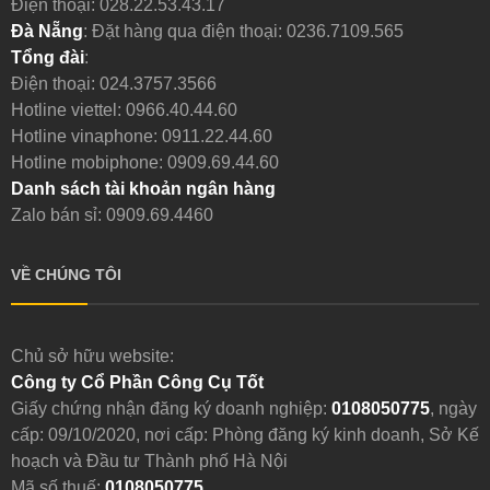
Điện thoại:
028.22.53.43.17
Đà Nẵng
: Đặt hàng qua điện thoại:
0236.7109.565
Tổng đài
:
Điện thoại:
024.3757.3566
Hotline viettel:
0966.40.44.60
Hotline vinaphone:
0911.22.44.60
Hotline mobiphone:
0909.69.44.60
Danh sách tài khoản ngân hàng
Zalo bán sỉ: 0909.69.4460
VỀ CHÚNG TÔI
Chủ sở hữu website:
Công ty Cổ Phần Công Cụ Tốt
Giấy chứng nhận đăng ký doanh nghiệp:
0108050775
, ngày
cấp: 09/10/2020, nơi cấp: Phòng đăng ký kinh doanh, Sở Kế
hoạch và Đầu tư Thành phố Hà Nội
Mã số thuế:
0108050775