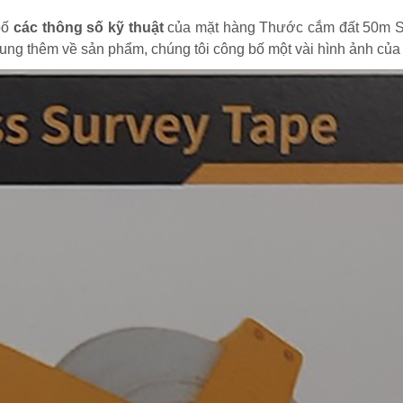
bố
các thông số kỹ thuật
của mặt hàng Thước cắm đất 50m Se
 dung thêm về sản phẩm, chúng tôi công bố một vài hình ảnh c