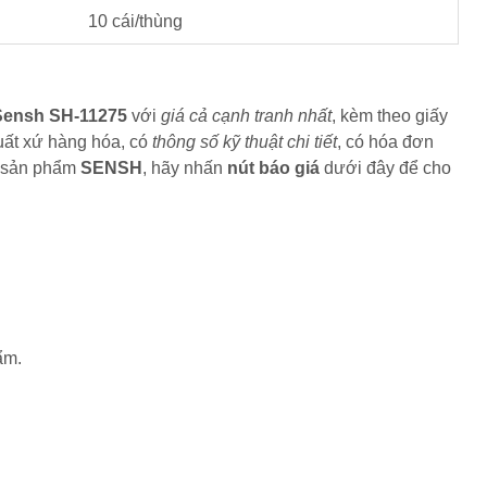
10 cái/thùng
Sensh SH-11275
với
giá cả cạnh tranh nhất
, kèm theo giấy
xuất xứ hàng hóa, có
thông số kỹ thuật chi tiết
, có hóa đơn
c sản phẩm
SENSH
, hãy nhấn
nút báo giá
dưới đây để cho
ẩm.