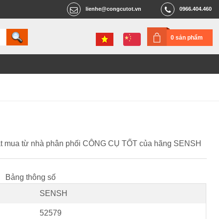
lienhe@congcutot.vn
0966.404.460
0 sản phẩm
và đặt mua từ nhà phân phối CÔNG CỤ TỐT của hãng SENSH
Bảng thông số
SENSH
52579