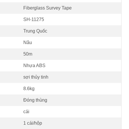
Fiberglass Survey Tape
SH-11275
Trung Quốc
Nâu
50m
Nhựa ABS
sợi thủy tinh
8.6kg
Đóng thùng
cái
1 cái/hộp