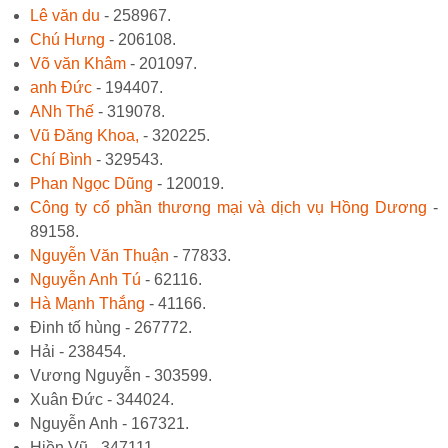
Lê văn du
- 258967.
Chú Hưng
- 206108.
Võ văn Khâm
- 201097.
anh Đức
- 194407.
ANh Thế
- 319078.
Vũ Đăng Khoa,
- 320225.
Chí Bình
- 329543.
Phan Ngọc Dũng
- 120019.
Công ty cổ phần thương mại và dịch vụ Hồng Dương
-
89158.
Nguyễn Văn Thuận
- 77833.
Nguyễn Anh Tú
- 62116.
Hà Mạnh Thắng
- 41166.
Đinh tố hùng - 267772.
Hải - 238454.
Vương Nguyễn - 303599.
Xuân Đức - 344024.
Nguyễn Anh - 167321.
Hiền Vũ - 347111.