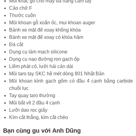
Mũi khắc gỗ cho máy đa năng cầm tay
Cảo chữ F
Thước cuộn
Mũi khoan gỗ xoắn ốc, mui khoan auger
Bánh xe mặt đế xoay không khóa
Bánh xe mặt đế xoay có khóa hãm
Đá cắt
Dụng cụ làm mạch silicone
Dụng cụ nạo đường ron gạch ốp
Liềm phát cỏ, lưỡi hái cán dài
Mũi taro tay SKC hệ mét dòng 801 Nhật Bản
Mũi khoan kính gạch gốm có đầu 4 cạnh bằng carbide
chuôi lục
Tay quay taro thường
Mũi bắt vít 2 đầu 4 cạnh
Lưỡi dao rọc giấy
Kìm cắt thẳng, kìm cắt chéo
Bạn cùng gu với Anh Dũng