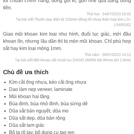
tốt chuẩn chính hãng, đóng gói kĩ, gọn nhẹ quá đáng đồng
tiền.
Thứ hai - 24/07/2023 16:02
Tại bài viết Thước kẹp điện tử 150mm đồng hồ nhựa thân hợp kim LS+
LS400162
Giao mũi khoan kim loại như hình, đuôi lục giác, mới đầu
khoan ổn, nhưng lâu dần thì bị mòn mũi khoan. Chỉ phù hợp
sắt hay kim loại mỏng 1mm.
Thứ năm - 06/07/2023 14:12
Tại bài viết Mũi khoan sắt chuôi lục DAISO JAPAN dài 90mm phi 2.8mm
Chủ đề ưa thích
Kìm cắt ống nhựa, kéo cắt ống nhựa
Dao làm nẹp veneer, laminate
Mũi khoan hai tầng
Búa đinh, búa nhỏ đinh, búa sừng dê
Dũa sắt bán nguyệt, dũa mo
Dũa sắt dẹp, dũa bản rộng
Dũa sắt tam giác
Bộ ta rô tay, bộ dụng cụ tạo ren