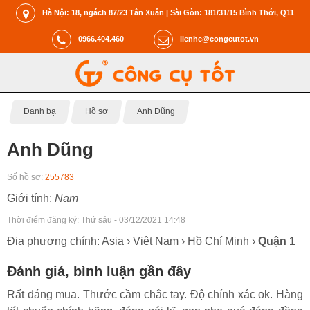
Hà Nội: 18, ngách 87/23 Tân Xuân | Sài Gòn: 181/31/15 Bình Thới, Q11
0966.404.460
lienhe@congcutot.vn
Danh bạ
Hồ sơ
Anh Dũng
Anh Dũng
Số hồ sơ:
255783
Giới tính:
Nam
Thời điểm đăng ký:
Thứ sáu - 03/12/2021 14:48
Địa phương chính: Asia › Việt Nam › Hồ Chí Minh ›
Quận 1
Đánh giá, bình luận gần đây
Rất đáng mua. Thước cầm chắc tay. Độ chính xác ok. Hàng