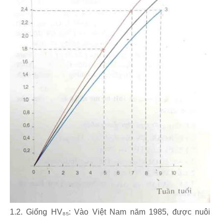
1.2. Giống HV₈₅: Vào Việt Nam năm 1985, được nuôi