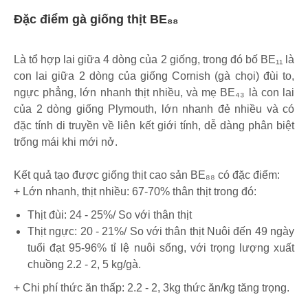
Đặc điểm gà giống thịt BE₈₈
Là tổ hợp lai giữa 4 dòng của 2 giống, trong đó bố BE₁₁ là
con lai giữa 2 dòng của giống Cornish (gà chọi) đùi to,
ngực phẳng, lớn nhanh thịt nhiều, và mẹ BE₄₃ là con lai
của 2 dòng giống Plymouth, lớn nhanh đẻ nhiều và có
đặc tính di truyền về liên kết giới tính, dễ dàng phân biệt
trống mái khi mới nở.
Kết quả tạo được giống thịt cao sản BE₈₈ có đặc điểm:
+ Lớn nhanh, thịt nhiều: 67-70% thân thịt trong đó:
Thịt đùi: 24 - 25%/ So với thân thịt
Thịt ngực: 20 - 21%/ So với thân thịt Nuôi đến 49 ngày
tuổi đạt 95-96% tỉ lệ nuôi sống, với trọng lượng xuất
chuồng 2.2 - 2, 5 kg/gà.
+ Chi phí thức ăn thấp: 2.2 - 2, 3kg thức ăn/kg tăng trọng.