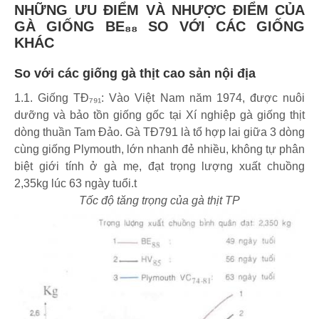
NHỮNG ƯU ĐIỂM VÀ NHƯỢC ĐIỂM CỦA
GÀ GIỐNG BE₈₈ SO VỚI CÁC GIỐNG
KHÁC
So với các giống gà thịt cao sản nội địa
1.1. Giống TĐ₇₉₁: Vào Việt Nam năm 1974, được nuôi
dưỡng và bảo tồn giống gốc tại Xí nghiệp gà giống thịt
dòng thuần Tam Đảo. Gà TĐ791 là tổ hợp lai giữa 3 dòng
cùng giống Plymouth, lớn nhanh đẻ nhiều, không tự phân
biệt giới tính ở gà mẹ, đạt trọng lượng xuất chuồng
2,35kg lúc 63 ngày tuổi.t
Tốc độ tăng trọng của gà thịt TP