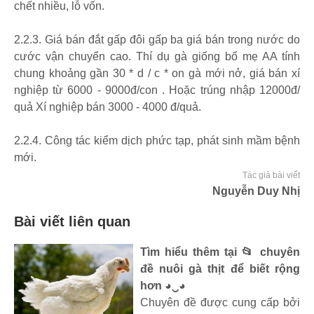
chết nhiều, lỗ vốn.
2.2.3. Giá bán đắt gấp đôi gấp ba giá bán trong nước do
cước vận chuyển cao. Thí dụ gà giống bố mẹ AA tính
chung khoảng gần 30 * d / c * on gà mới nở, giá bán xí
nghiệp từ 6000 - 9000đ/con . Hoặc trúng nhập 12000đ/
quả Xí nghiệp bán 3000 - 4000 đ/quả.
2.2.4. Công tác kiểm dịch phức tạp, phát sinh mầm bệnh
mới.
Tác giả bài viết
Nguyễn Duy Nhị
Bài viết liên quan
Tìm hiểu thêm tại 📂 chuyên
đề nuôi gà thịt để biết rộng
hơn ◕‿◕
Chuyên đề được cung cấp bởi