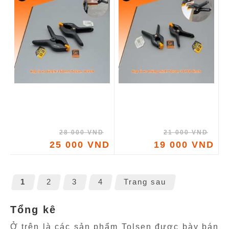
28 000 VND
21 000 VND
25 000 VND
19 000 VND
1
2
3
4
Trang sau
Tổng kê
Ở trên là các sản phẩm Tolsen được bày bán