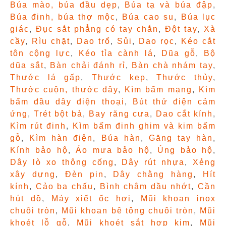
Búa mào, búa đầu dẹp
,
Búa tạ và búa đập
,
Búa đinh, búa thợ mộc
,
Búa cao su
,
Búa lục
giác
,
Đục sắt phẳng có tay chắn
,
Đột tay
,
Xà
cầy
,
Rìu chặt
,
Dao trổ
,
Sủi
,
Dao rọc
,
Kéo cắt
tôn cộng lực
,
Kéo tỉa cành lá
,
Dũa gỗ
,
Bộ
dũa sắt
,
Bàn chải đánh rỉ
,
Bàn chà nhám tay
,
Thước lá gấp
,
Thước kẹp
,
Thước thủy
,
Thước cuộn, thước dây
,
Kìm bấm mạng
,
Kìm
bấm đầu dây điện thoại
,
Bút thử điện cảm
ứng
,
Trét bột bả
,
Bay răng cưa
,
Dao cắt kính
,
Kìm rút đinh
,
Kìm bấm đinh ghim và kim bấm
gỗ
,
Kìm hàn điện
,
Búa hàn
,
Găng tay hàn
,
Kính bảo hộ
,
Áo mưa bảo hộ
,
Ủng bảo hộ
,
Dây lò xo thông cống
,
Dây rút nhựa
,
Xẻng
xây dựng
,
Đèn pin
,
Dây chằng hàng
,
Hít
kính
,
Cảo ba chấu
,
Bình châm dầu nhớt
,
Cần
hút đồ
,
Máy xiết ốc hơi
,
Mũi khoan inox
chuôi tròn
,
Mũi khoan bê tông chuôi tròn
,
Mũi
khoét lỗ gỗ
,
Mũi khoét sắt hợp kim
,
Mũi