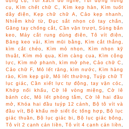
dụng cụ
,
Túi xách đồ nghề
,
Túi đựng nông
cụ
,
Kìm chết chữ C
,
Kìm kẹp hàn
,
Kìm tuốt
dây điện
,
Kẹp chữ chữ A
,
Cảo kẹp nhanh
,
Nhiễm khử từ
,
Đục sắt nhọn có tay chắn
,
Găng tay chống cắt
,
Cần vặn trượt
,
Súng bắn
keo
,
Máy cắt rung dùng điện
,
Tô vít điện
,
Băng keo vải
,
Kìm mũi bằng
,
Kìm cắt thẳng,
kìm cắt chéo
,
Kìm mỏ nhọn
,
Kìm nhọn kỹ
thuật
,
Kìm mỏ quạ
,
Kìm càng cua
,
Kìm cộng
lực
,
Kìm mở phanh, kìm mở phe
,
Cảo chữ C
,
Cảo chữ F
,
Mỏ lết răng, kìm nước
,
Kìm hàng
rào
,
Kìm kẹp giữ
,
Mỏ lết thường
,
Tuýp chữ T
lục giác
,
Cần xiết lực tự động, tay vặn cóc
,
Khớp nối khẩu
,
Cờ lê vòng miệng
,
Cờ lê
bánh cóc
,
Mỏ lết phòng tắm
,
Cờ lê hai đầu
mở
,
Khóa hai đầu tuýp 12 cánh
,
Bộ tô vít và
đầu vít
,
Bộ khẩu mở siết ốc tổng hợp
,
Bộ lục
giác thuần
,
Bộ lục giác bi
,
Bộ lục giác bông
,
Tô vít 2 cạnh cán liền
,
Tô vít 4 cạnh cán liền
,