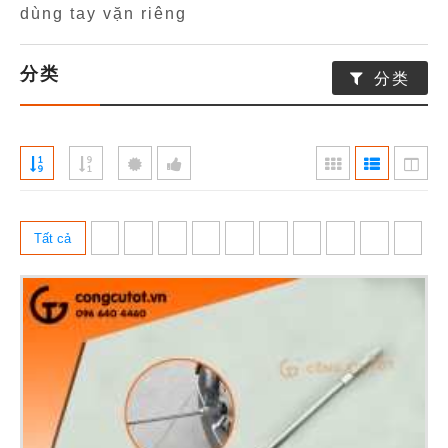
dùng tay vặn riêng
分类
分类
Tất cả