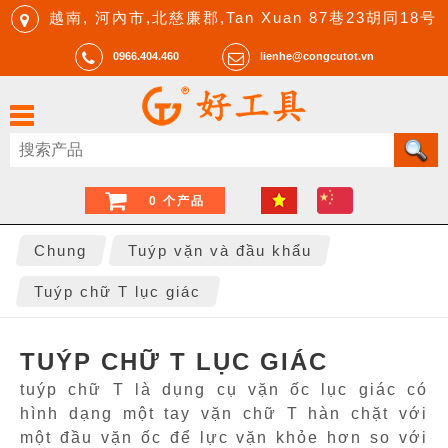
越南, 河內市,北慈廉郡,Tan Xuan 87巷23胡同18号
0966.404.460
lienhe@congcutot.vn
0 个产品
Chung
Tuýp vặn và đầu khẩu
Tuýp chữ T lục giác
TUÝP CHỮ T LỤC GIÁC
tuýp chữ T là dụng cụ vặn ốc lục giác có
hình dạng một tay vặn chữ T hàn chặt với
một đầu vặn ốc để lực vặn khỏe hơn so với