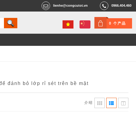
lienhe@congcutot.vn
0966.404.460
0 个产品
ể đánh bỏ lớp rỉ sét trên bề mặt
介绍