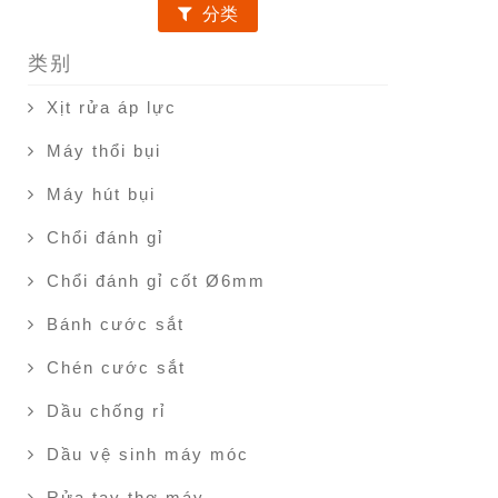
分类
类别
Xịt rửa áp lực
Máy thổi bụi
Máy hút bụi
Chổi đánh gỉ
Chổi đánh gỉ cốt Ø6mm
Bánh cước sắt
Chén cước sắt
Dầu chống rỉ
Dầu vệ sinh máy móc
Rửa tay thợ máy