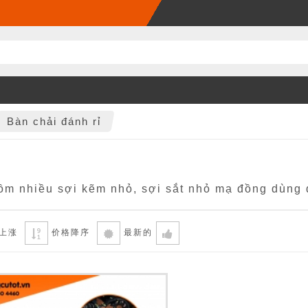
Bàn chải đánh rỉ
gồm nhiều sợi kẽm nhỏ, sợi sắt nhỏ mạ đồng dùng đ
上涨
价格降序
最新的