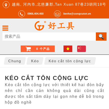
越南, 河內市,北慈廉郡,Tan Xuan 87巷23胡同18号
0966.404.460
lienhe@congcutot.vn
0 个产品
Chung
Kéo
Kéo cắt tôn cộng lực
KÉO CẮT TÔN CỘNG LỰC
Kéo cắt tôn cộng lực với thiết kế hai đòn bẩy
nên chỉ cần cán không quá dài cũng cắt
được tôn sắt tấm dày lại gọn nhẹ dễ bỏ trong
hộp đồ nghề