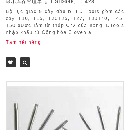
最小库存管理单元:
LGID688
, ID:
428
Bộ lục giác 9 cây đầu bi I.D Tools gồm các
cây T10, T15, T20T25, T27, T30T40, T45,
T50 được làm từ thép CrV của hãng IDTools
nhập khẩu từ Cộng hòa Slovenia
Tạm hết hàng