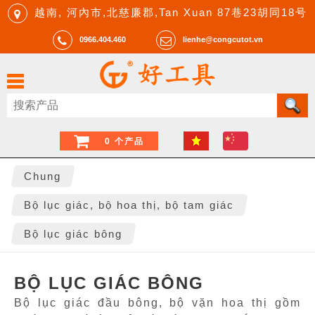
越南, 河內市,北慈廉郡,Tan Xuan 87巷23胡同18号
0966.404.460
lienhe@congcutot.vn
0 个产品
Chung
Bộ lục giác, bộ hoa thị, bộ tam giác
Bộ lục giác bông
BỘ LỤC GIÁC BÔNG
Bộ lục giác đầu bông, bộ vặn hoa thị gồm