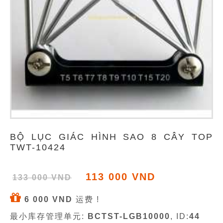
BỘ LỤC GIÁC HÌNH SAO 8 CÂY TOP
TWT-10424
113 000 VND
133 000 VND
6 000 VND
运费 !
最小库存管理单元:
BCTST-LGB10000
, ID:
44