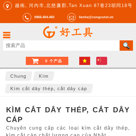
越南, 河內市,北慈廉郡,Tan Xuan 87巷23胡同18号
0966.404.460
lienhe@congcutot.vn
0 个产品
Chung
Kìm
Kìm cắt dây thép, cắt dây cáp
KÌM CẮT DÂY THÉP, CẮT DÂY
CÁP
Chuyên cung cấp các loại kìm cắt dây thép,
kìm cắt cáp chất lượng cao của Nhật