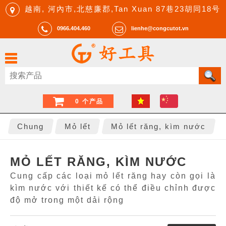
越南, 河內市,北慈廉郡,Tan Xuan 87巷23胡同18号
0966.404.460
lienhe@congcutot.vn
0 个产品
Chung
Mỏ lết
Mỏ lết răng, kìm nước
MỎ LẾT RĂNG, KÌM NƯỚC
Cung cấp các loại mỏ lết răng hay còn gọi là
kìm nước với thiết kế có thể điều chỉnh được
độ mở trong một dải rộng