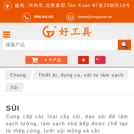
越南, 河內市,北慈廉郡,Tan Xuan 87巷23胡同18号
0966.404.460
lienhe@congcutot.vn
0 个产品
Chung
Thiết bị, dụng cụ, vật tư làm sạch
Sủi
SỦI
Cung cấp các loại cây sủi, dao sủi để làm
sạch tường, làm sạch nhà bếp được chế tạo
từ thép cứng, lưỡi sủi mỏng và sắc