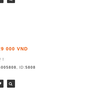
29 000 VND
 !
4005808
, ID:
5808