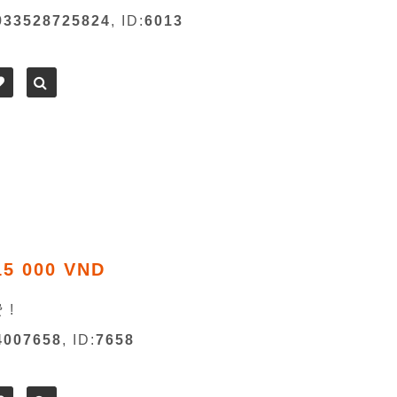
933528725824
, ID:
6013
15 000 VND
 !
4007658
, ID:
7658