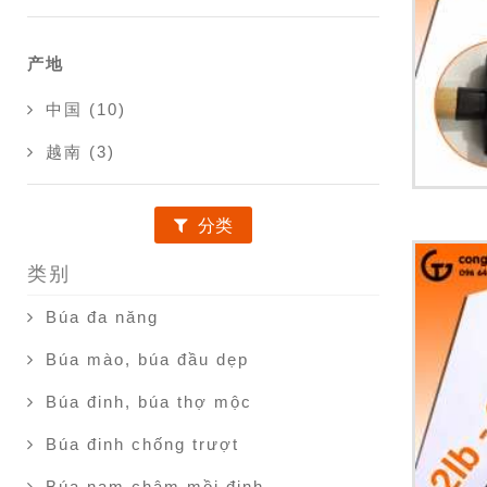
产地
中国 (10)
越南 (3)
分类
类别
Búa đa năng
Búa mào, búa đầu dẹp
Búa đinh, búa thợ mộc
Búa đinh chống trượt
Búa nam châm mồi đinh