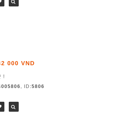
32 000 VND
 !
4005806
, ID:
5806