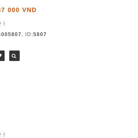
87 000 VND
 !
4005807
, ID:
5807
 !