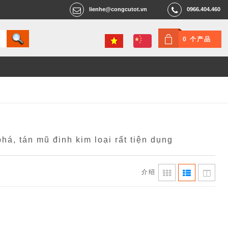
lienhe@congcutot.vn
0966.404.460
0 个产品
há, tán mũ đinh kim loại rất tiện dụng
介绍