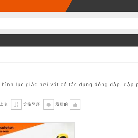
hình lục giác hơi vát có tác dụng đóng đập, đập p
上涨
价格降序
最新的