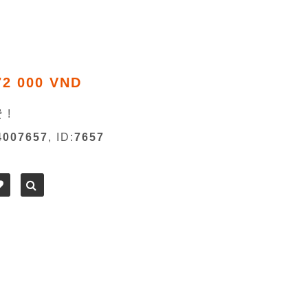
72 000 VND
 !
4007657
, ID:
7657