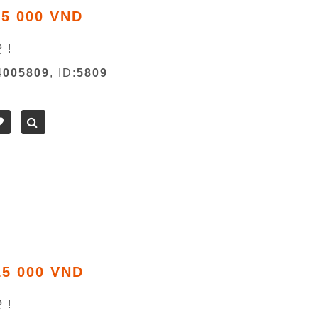
05 000 VND
 !
4005809
, ID:
5809
15 000 VND
 !