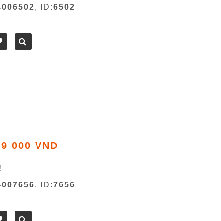
4006502
, ID:
6502
19 000 VND
!
4007656
, ID:
7656