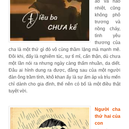
ào và náo
nhiệt, cũng
không phô
trương và
nồng cháy,
tình yêu
thương của
cha là một thứ gì đó vô cùng thầm lặng mà mạnh mẽ.
Đôi khi, đấy là nghiêm túc, sự tỉ mỉ, cẩn thận, dù chưa
một lần nói ra nhưng ngày càng thấm nhuần, da diết.
Đâu ai hình dung ra được, đằng sau của một người
đàn ông trầm tính, khô khan ấy là sự ấm áp và trìu mến
chỉ dành cho gia đình, thế nên có bố là một điều thật
tuyệt vời.
Người cha
thứ hai của
con