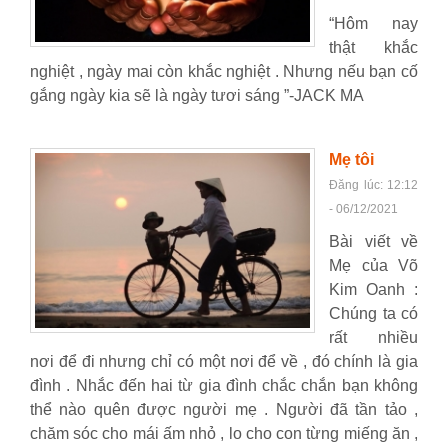
“Hôm nay
thật khắc
nghiệt , ngày mai còn khắc nghiệt . Nhưng nếu bạn cố
gắng ngày kia sẽ là ngày tươi sáng ”-JACK MA
Mẹ tôi
Đăng lúc: 12:12
- 06/12/2021
Bài viết về
Mẹ của Võ
Kim Oanh :
Chúng ta có
rất nhiều
nơi để đi nhưng chỉ có một nơi để về , đó chính là gia
đình . Nhắc đến hai từ gia đình chắc chắn bạn không
thể nào quên được người mẹ . Người đã tần tảo ,
chăm sóc cho mái ấm nhỏ , lo cho con từng miếng ăn ,