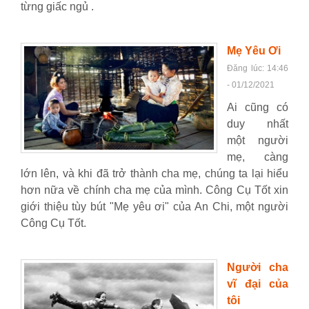
từng giấc ngủ .
Mẹ Yêu Ơi
Đăng lúc: 14:46
- 01/12/2021
Ai cũng có
duy nhất
một người
mẹ, càng
lớn lên, và khi đã trở thành cha mẹ, chúng ta lại hiểu
hơn nữa về chính cha mẹ của mình. Công Cụ Tốt xin
giới thiệu tùy bút "Mẹ yêu ơi" của An Chi, một người
Công Cụ Tốt.
Người cha
vĩ đại của
tôi