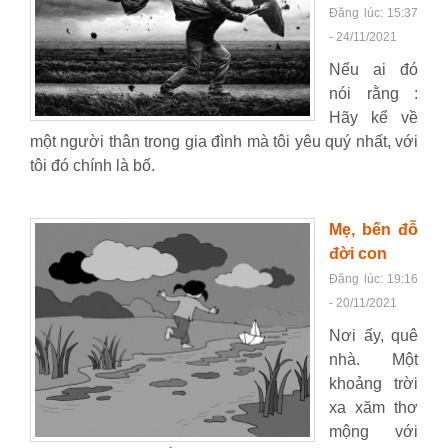
Đăng lúc: 15:37
- 24/11/2021
Nếu ai đó
nói rằng :
Hãy kể về
một người thân trong gia đình mà tôi yêu quý nhất, với
tôi đó chính là bố.
Mẹ, bến đỗ
đời con
Đăng lúc: 19:16
- 20/11/2021
Nơi ấy, quê
nhà. Một
khoảng trời
xa xăm thơ
mộng với