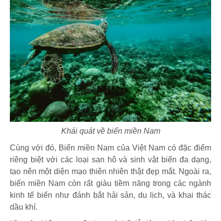
Khái quát về biển miền Nam
Cùng với đó, Biển miền Nam của Việt Nam có đặc điểm
riêng biệt với các loại san hô và sinh vật biển đa dạng,
tạo nên một diện mạo thiên nhiên thật đẹp mắt. Ngoài ra,
biển miền Nam còn rất giàu tiềm năng trong các ngành
kinh tế biển như đánh bắt hải sản, du lịch, và khai thác
dầu khí.