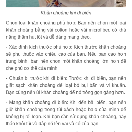
Khăn choàng khi đi biển
Chọn loại khăn choàng phù hợp: Bạn nên chọn một loại
khăn choàng bằng vải cotton hoặc vải microfiber, có khả
năng thấm hút tốt và dễ dàng mang theo.
- Xác định kích thước phù hợp: Kích thước khăn choàng
sẽ phụ thuộc vào chiều cao của bạn. Nếu bạn cao hơn
trung bình, bạn nên chọn một khăn choàng lớn hơn để
che phủ cơ thể của mình.
- Chuẩn bị trước khi đi biển: Trước khi đi biển, bạn nên
giặt sạch khăn choàng để loại bỏ bụi bẩn và vi khuẩn.
Bạn cũng nên ủi khăn choàng để nó trông gọn gàng hơn.
- Mang khăn choàng đi biển: Khi đến bãi biển, bạn nên
giữ khăn choàng trong túi xách hoặc balo của mình để
không bị rối loạn. Khi bạn cần sử dụng khăn choàng, hãy
tháo khỏi túi và đắp nó lên vai và cổ của bạn.