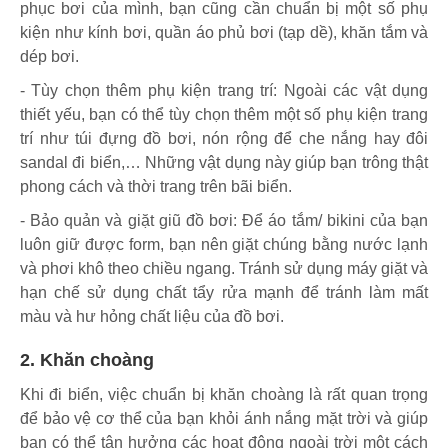
phục bơi của mình, bạn cũng cần chuẩn bị một số phụ
kiện như kính bơi, quần áo phủ bơi (tạp dề), khăn tắm và
dép bơi.
- Tùy chọn thêm phụ kiện trang trí: Ngoài các vật dụng
thiết yếu, bạn có thể tùy chọn thêm một số phụ kiện trang
trí như túi đựng đồ bơi, nón rộng để che nắng hay đôi
sandal đi biển,… Những vật dụng này giúp bạn trông thật
phong cách và thời trang trên bãi biển.
- Bảo quản và giặt giũ đồ bơi: Để áo tắm/ bikini của bạn
luôn giữ được form, bạn nên giặt chúng bằng nước lạnh
và phơi khô theo chiều ngang. Tránh sử dụng máy giặt và
hạn chế sử dụng chất tẩy rửa mạnh để tránh làm mất
màu và hư hỏng chất liệu của đồ bơi.
2. Khăn choàng
Khi đi biển, việc chuẩn bị khăn choàng là rất quan trọng
để bảo vệ cơ thể của bạn khỏi ánh nắng mặt trời và giúp
bạn có thể tận hưởng các hoạt động ngoài trời một cách