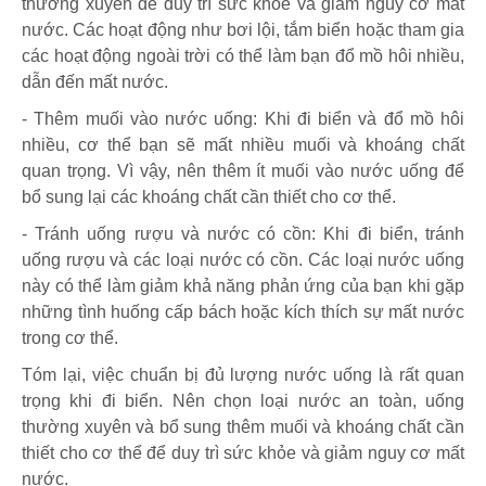
thường xuyên để duy trì sức khỏe và giảm nguy cơ mất
nước. Các hoạt động như bơi lội, tắm biển hoặc tham gia
các hoạt động ngoài trời có thể làm bạn đổ mồ hôi nhiều,
dẫn đến mất nước.
- Thêm muối vào nước uống: Khi đi biển và đổ mồ hôi
nhiều, cơ thể bạn sẽ mất nhiều muối và khoáng chất
quan trọng. Vì vậy, nên thêm ít muối vào nước uống để
bổ sung lại các khoáng chất cần thiết cho cơ thể.
- Tránh uống rượu và nước có cồn: Khi đi biển, tránh
uống rượu và các loại nước có cồn. Các loại nước uống
này có thể làm giảm khả năng phản ứng của bạn khi gặp
những tình huống cấp bách hoặc kích thích sự mất nước
trong cơ thể.
Tóm lại, việc chuẩn bị đủ lượng nước uống là rất quan
trọng khi đi biển. Nên chọn loại nước an toàn, uống
thường xuyên và bổ sung thêm muối và khoáng chất cần
thiết cho cơ thể để duy trì sức khỏe và giảm nguy cơ mất
nước.