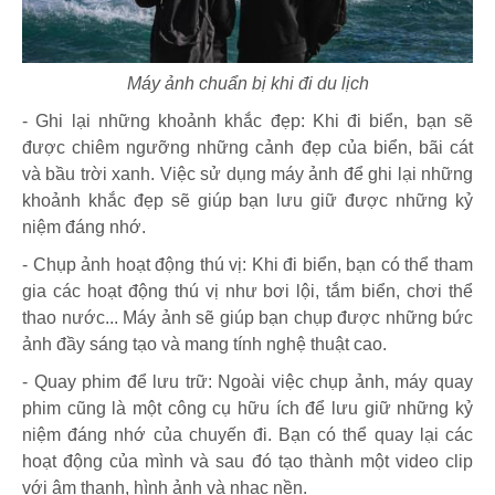
Máy ảnh chuẩn bị khi đi du lịch
- Ghi lại những khoảnh khắc đẹp: Khi đi biển, bạn sẽ
được chiêm ngưỡng những cảnh đẹp của biển, bãi cát
và bầu trời xanh. Việc sử dụng máy ảnh để ghi lại những
khoảnh khắc đẹp sẽ giúp bạn lưu giữ được những kỷ
niệm đáng nhớ.
- Chụp ảnh hoạt động thú vị: Khi đi biển, bạn có thể tham
gia các hoạt động thú vị như bơi lội, tắm biển, chơi thể
thao nước... Máy ảnh sẽ giúp bạn chụp được những bức
ảnh đầy sáng tạo và mang tính nghệ thuật cao.
- Quay phim để lưu trữ: Ngoài việc chụp ảnh, máy quay
phim cũng là một công cụ hữu ích để lưu giữ những kỷ
niệm đáng nhớ của chuyến đi. Bạn có thể quay lại các
hoạt động của mình và sau đó tạo thành một video clip
với âm thanh, hình ảnh và nhạc nền.