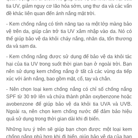
tia UV, giảm nguy cơ lão hóa sớm, ung thư da và các vấn
đề khác liên quan đến ánh nắng mặt trời.
- Kem chống nắng có tính năng tạo ra một lớp màng bảo
vệ trên da, giúp cản trở tia UV xâm nhập vào da. Nó có
thể giúp bảo vệ da khỏi cháy nắng, nhăn da, tổn thương
da và sạm da.
- Kem chống nắng được sử dụng để bảo vệ da khỏi tác
hại của tia UV trong suốt thời gian bạn ở ngoài trời. Bạn
nên sử dụng kem chống nắng ở tất cả các vùng da tiếp
xúc với ánh nắng, bao gồm mặt, cổ, tay và chân.
- Nên chọn loại kem chống nắng có chỉ số chống nắng
SPF từ 30 trở lên và chứa thành phần oxybenzone hoặc
avobenzone để giúp bảo vệ da khỏi tia UVA và UVB.
Ngoài ra, nên chọn kem chống nước để đảm bảo hiệu
quả sử dụng trong thời gian dài khi đi biển.
Những lưu ý trên sẽ giúp bạn chọn được một loại kem
chống nắng phù hợp khi đi biển, giúp bảo vệ da của bạn