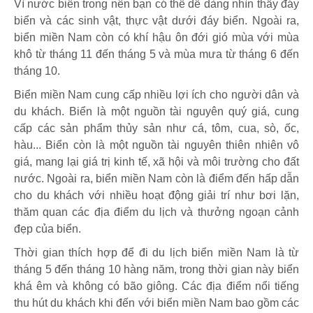
Vì nước biển trong nên bạn có thể dễ dàng nhìn thấy đáy
biển và các sinh vật, thực vật dưới đáy biển. Ngoài ra,
biển miền Nam còn có khí hậu ôn đới gió mùa với mùa
khô từ tháng 11 đến tháng 5 và mùa mưa từ tháng 6 đến
tháng 10.
Biển miền Nam cung cấp nhiều lợi ích cho người dân và
du khách. Biển là một nguồn tài nguyên quý giá, cung
cấp các sản phẩm thủy sản như cá, tôm, cua, sò, ốc,
hàu... Biển còn là một nguồn tài nguyên thiên nhiên vô
giá, mang lại giá trị kinh tế, xã hội và môi trường cho đất
nước. Ngoài ra, biển miền Nam còn là điểm đến hấp dẫn
cho du khách với nhiều hoạt động giải trí như bơi lặn,
thăm quan các địa điểm du lịch và thưởng ngoạn cảnh
đẹp của biển.
Thời gian thích hợp để đi du lịch biển miền Nam là từ
tháng 5 đến tháng 10 hàng năm, trong thời gian này biển
khá êm và không có bão giông. Các địa điểm nổi tiếng
thu hút du khách khi đến với biển miền Nam bao gồm các