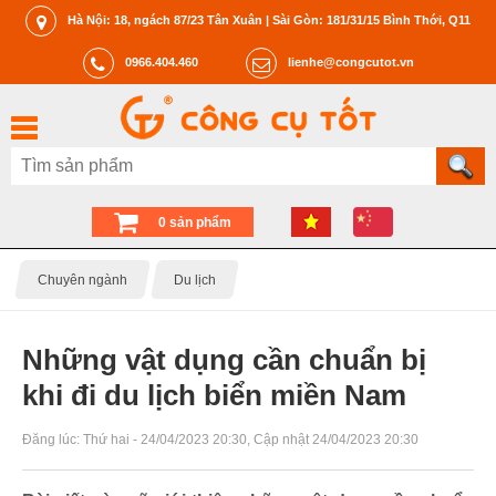
Hà Nội: 18, ngách 87/23 Tân Xuân | Sài Gòn: 181/31/15 Bình Thới, Q11
0966.404.460
lienhe@congcutot.vn
0 sản phẩm
Chuyên ngành
Du lịch
Những vật dụng cần chuẩn bị
khi đi du lịch biển miền Nam
Đăng lúc:
Thứ hai - 24/04/2023 20:30
, Cập nhật
24/04/2023 20:30