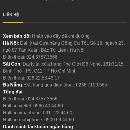
LIÊN HỆ
Xem bản đồ:
Nhấn vào đây để chỉ đường
Hà Nội
: Đại lý tại Cửa hàng Công Cụ Tốt, Số 18, ngách 23,
ngõ 87 Tân Xuân, Bắc Từ Liêm, Hà Nội
Điện thoại:
024.3757.3566
Sài Gòn
: Đại lý tại cửa hàng Thế Giới Đồ Nghề, 181/31/15
Bình Thới, P9, Q11,TP Hồ Chí Minh
Điện thoại:
028.22.53.43.17
Đà Nẵng
: Đặt hàng qua điện thoại:
0236.7109.565
Tổng đài
:
Điện thoại:
024.3757.3566
Hotline viettel:
0966.40.44.60
Hotline vinaphone:
0911.22.44.60
Hotline mobiphone:
0909.69.44.60
Danh sách tài khoản ngân hàng