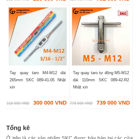
Tay quay taro M4-M12 dài
Tay quay taro tự động M5-M12
265mm SKC 089-41-05 Nhật
dài 110mm SKC 089-42-R2
xịn
Nhật xịn
300 000 VND
739 000 VND
316 000 VND
778 000 VND
Tổng kê
Ở trên là các sản phẩm SKC được bày bán tại các cửa