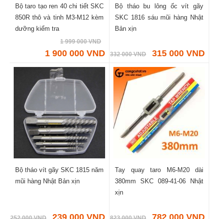
Bộ taro tạo ren 40 chi tiết SKC
Bộ tháo bu lông ốc vít gãy
850R thô và tinh M3-M12 kèm
SKC 1816 sáu mũi hàng Nhật
dưỡng kiểm tra
Bản xịn
1 999 000 VND
1 900 000 VND
315 000 VND
332 000 VND
Bộ tháo vít gãy SKC 1815 năm
Tay quay taro M6-M20 dài
mũi hàng Nhật Bản xịn
380mm SKC 089-41-06 Nhật
xịn
239 000 VND
782 000 VND
252 000 VND
823 000 VND