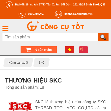
Hà Nội: 18, ngách 87/23 Tân Xuân | Sài Gòn: 181/31/15 Bình Thới, Q11
0966.404.460
lienhe@congcutot.vn
0 sản phẩm
Hãng sản xuất
SKC
THƯƠNG HIỆU SKC
Tổng số sản phẩm: 18
SKC là thương hiệu của công ty SKC
THREAD TOOL MFG. CO.,LTD có trụ