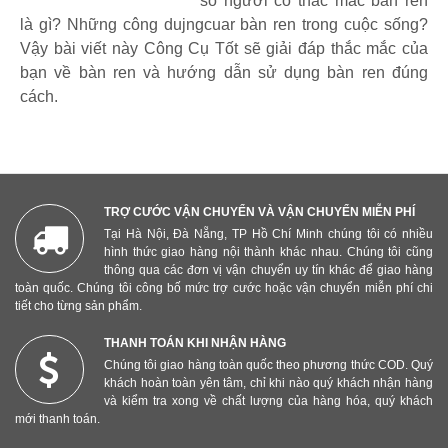
số người có thắc mắc bàn ren
là gì? Những công dujngcuar bàn ren trong cuộc sống?
Vậy bài viết này Công Cụ Tốt sẽ giải đáp thắc mắc của
bạn về bàn ren và hướng dẫn sử dụng bàn ren đúng
cách.
TRỢ CƯỚC VẬN CHUYỂN VÀ VẬN CHUYỂN MIỄN PHÍ
Tại Hà Nội, Đà Nẵng, TP Hồ Chí Minh chúng tôi có nhiều
hình thức giao hàng nội thành khác nhau. Chúng tôi cũng
thông qua các đơn vị vận chuyển uy tín khác để giao hàng
toàn quốc. Chúng tôi công bố mức trợ cước hoặc vận chuyển miễn phí chi
tiết cho từng sản phẩm.
THANH TOÁN KHI NHẬN HÀNG
Chúng tôi giao hàng toàn quốc theo phương thức COD. Quý
khách hoàn toàn yên tâm, chỉ khi nào quý khách nhận hàng
và kiểm tra xong về chất lượng của hàng hóa, quý khách
mới thanh toán.