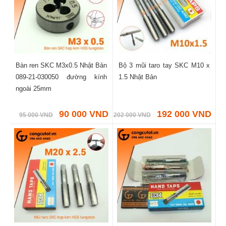
Bàn ren SKC M3x0.5 Nhật Bản
Bộ 3 mũi taro tay SKC M10 x
089-21-030050 đường kính
1.5 Nhật Bản
ngoài 25mm
90 000 VND
192 000 VND
95 000 VND
202 000 VND