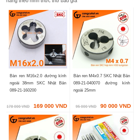
hàng theo hình thức thư báo giá
Bàn ren M16x2.0 đường kính
Bàn ren M4x0.7 SKC Nhật Bản
ngoài 38mm SKC Nhật Bản
089-21-040070 đường kính
089-21-160200
ngoài 25mm
169 000 VND
90 000 VND
178 000 VND
95 000 VND