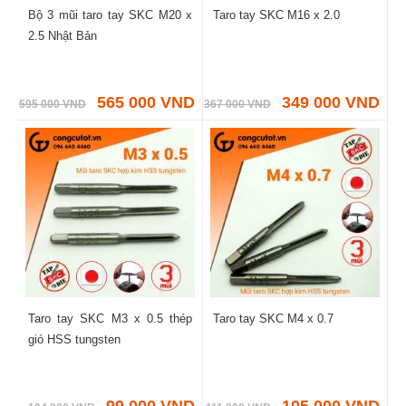
Bộ 3 mũi taro tay SKC M20 x
Taro tay SKC M16 x 2.0
2.5 Nhật Bản
565 000 VND
349 000 VND
595 000 VND
367 000 VND
Taro tay SKC M3 x 0.5 thép
Taro tay SKC M4 x 0.7
gió HSS tungsten
99 000 VND
105 000 VND