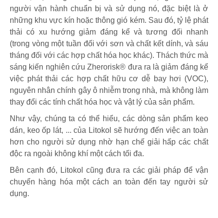
người vận hành chuẩn bị và sử dụng nó, đặc biệt là ở
những khu vực kín hoặc thông gió kém. Sau đó, tỷ lệ phát
thải có xu hướng giảm đáng kể và tương đối nhanh
(trong vòng một tuần đối với sơn và chất kết dính, và sáu
tháng đối với các hợp chất hóa học khác). Thách thức mà
sáng kiến ​​nghiên cứu Zherorisk® đưa ra là giảm đáng kể
việc phát thải các hợp chất hữu cơ dễ bay hơi (VOC),
nguyên nhân chính gây ô nhiễm trong nhà, mà không làm
thay đổi các tính chất hóa học và vật lý của sản phẩm.
Như vậy, chúng ta có thể hiểu, các dòng sản phẩm keo
dán, keo ốp lát, ... của Litokol sẽ hướng đến việc an toàn
hơn cho người sử dụng nhờ hạn chế giải hấp các chất
độc ra ngoài không khí một cách tối đa.
Bên cạnh đó, Litokol cũng đưa ra các giải pháp để vận
chuyển hàng hóa một cách an toàn đến tay người sử
dụng.