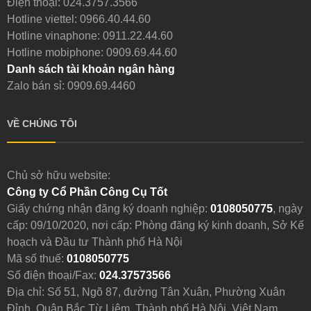
Điện thoại:
024.3757.3566
Hotline viettel:
0966.40.44.60
Hotline vinaphone:
0911.22.44.60
Hotline mobiphone:
0909.69.44.60
Danh sách tài khoản ngân hàng
Zalo bán sỉ: 0909.69.4460
VỀ CHÚNG TÔI
Chủ sở hữu website:
Công ty Cổ Phần Công Cụ Tốt
Giấy chứng nhận đăng ký doanh nghiệp:
0108050775
, ngày
cấp: 09/10/2020, nơi cấp: Phòng đăng ký kinh doanh, Sở Kế
hoạch và Đầu tư Thành phố Hà Nội
Mã số thuế:
0108050775
Số điện thoại/Fax:
024.37573566
Địa chỉ: Số 51, Ngõ 87, đường Tân Xuân, Phường Xuân
Đỉnh, Quận Bắc Từ Liêm, Thành phố Hà Nội, Việt Nam