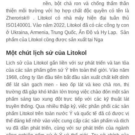
nền, bột chà ron và chống thấm thân
thiện môi trường với họ hợp chất độc quyền có tên là
Zherorisk® . Litokol có nhà máy hiện đại tuân thủ
ISO140001. Vào năm 2022, Litokol đã có các công ty con
ở Ukraina, Armenia, Trung Quốc, Ấn Độ và Hy Lạp. Sản
phẩm của Litokol cũng được sản xuất tại Nga
Một chút lịch sử của Litokol
Lịch sử của Litokol gắn liền với sự phát triển và lan tỏa
của các sản phẩm gốm sứ Ý trên toàn thế giới. Vào năm
1968, công ty lần đầu tiên bắt đầu sản xuất chất kết dính
để lát sàn gạch men - keo ốp lát và keo chà ron, thị
trường đã gặp khó khăn lớn trong việc chào đón một sản
phẩm sáng tạo xung đột trực tiếp với các kỹ thuật lát
truyền thống. Qua nhiều thập kỷ, việc phân phối các sản
phẩm Litokol trên toàn nước Ý và quốc tế đã có được vị
thế đáng kể nhờ vào việc cung cấp các sản phẩm và dịch
vụ đã dần phát triển, cùng với sự phát triển của ngành