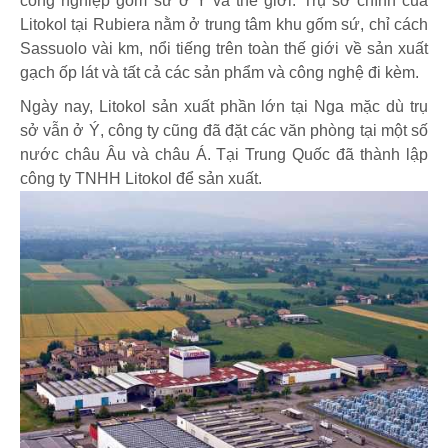
công nghiệp gốm sứ ở Ý và thế giới. Trụ sở chính của
Litokol tại Rubiera nằm ở trung tâm khu gốm sứ, chỉ cách
Sassuolo vài km, nổi tiếng trên toàn thế giới về sản xuất
gạch ốp lát và tất cả các sản phẩm và công nghệ đi kèm.
Ngày nay, Litokol sản xuất phần lớn tại Nga mặc dù trụ
sở vẫn ở Ý, công ty cũng đã đặt các văn phòng tại một số
nước châu Âu và châu Á. Tại Trung Quốc đã thành lập
công ty TNHH Litokol để sản xuất.