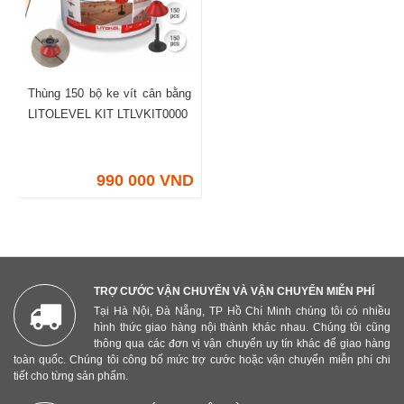
Thùng 150 bộ ke vít cân bằng
LITOLEVEL KIT LTLVKIT0000
990 000 VND
TRỢ CƯỚC VẬN CHUYỂN VÀ VẬN CHUYỂN MIỄN PHÍ
Tại Hà Nội, Đà Nẵng, TP Hồ Chí Minh chúng tôi có nhiều
hình thức giao hàng nội thành khác nhau. Chúng tôi cũng
thông qua các đơn vị vận chuyển uy tín khác để giao hàng
toàn quốc. Chúng tôi công bố mức trợ cước hoặc vận chuyển miễn phí chi
tiết cho từng sản phẩm.