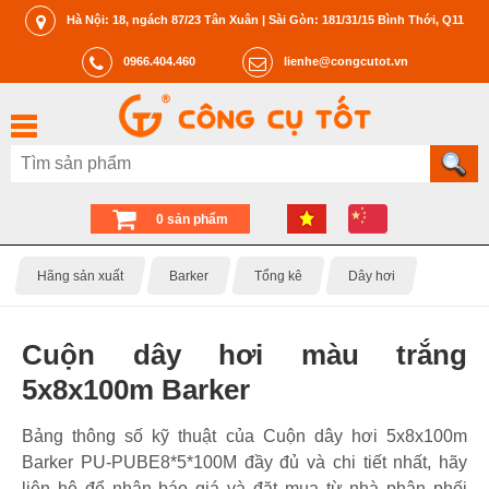
Hà Nội: 18, ngách 87/23 Tân Xuân | Sài Gòn: 181/31/15 Bình Thới, Q11
0966.404.460
lienhe@congcutot.vn
0 sản phẩm
Hãng sản xuất
Barker
Tổng kê
Dây hơi
Cuộn dây hơi màu trắng
5x8x100m Barker
Bảng thông số kỹ thuật của Cuộn dây hơi 5x8x100m
Barker PU-PUBE8*5*100M đầy đủ và chi tiết nhất, hãy
liên hệ để nhận báo giá và đặt mua từ nhà phân phối