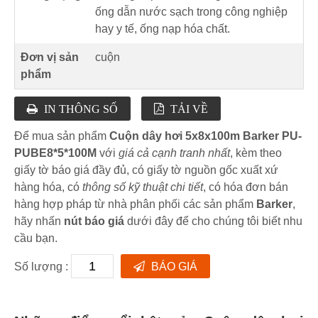
ống dẫn nước sạch trong công nghiệp
hay y tế, ống nạp hóa chất.
Đơn vị sản
cuộn
phẩm
IN THÔNG SỐ
TẢI VỀ
Để mua sản phẩm
Cuộn dây hơi 5x8x100m Barker PU-
PUBE8*5*100M
với
giá cả cạnh tranh nhất
, kèm theo
giấy tờ báo giá đầy đủ, có giấy tờ nguồn gốc xuất xứ
hàng hóa, có
thông số kỹ thuật chi tiết
, có hóa đơn bán
hàng hợp pháp từ nhà phân phối các sản phẩm
Barker
,
hãy nhấn
nút báo giá
dưới đây để cho chúng tôi biết nhu
cầu bạn.
Số lượng :
BÁO GIÁ