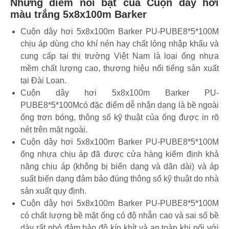
Những điểm nổi bật của Cuộn dây hơi
màu trắng 5x8x100m Barker
Cuộn dây hơi 5x8x100m Barker PU-PUBE8*5*100M
chịu áp dùng cho khí nén hay chất lỏng nhập khẩu và
cung cấp tại thị trường Việt Nam là loại ống nhựa
mềm chất lượng cao, thương hiệu nổi tiếng sản xuất
tại Đài Loan.
Cuộn dây hơi 5x8x100m Barker PU-
PUBE8*5*100Mcó đặc điểm dễ nhận dạng là bề ngoài
ống trơn bóng, thông số kỹ thuật của ống được in rõ
nét trên mặt ngoài.
Cuộn dây hơi 5x8x100m Barker PU-PUBE8*5*100M
ống nhựa chịu áp đã được cửa hàng kiểm định khả
năng chịu áp (không bị biến dạng và dãn dài) và áp
suất biến dạng đảm bảo đúng thông số kỹ thuật do nhà
sản xuất quy định.
Cuộn dây hơi 5x8x100m Barker PU-PUBE8*5*100M
có chất lượng bề mặt ống có độ nhẵn cao và sai số bề
dày rất nhỏ đảm bảo độ kín khít và an toàn khi nối với