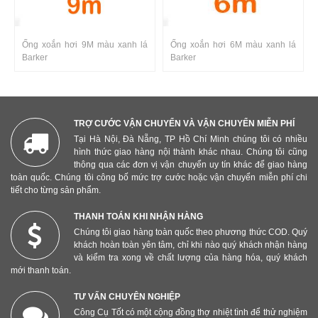
Ống xoắn hơi 9M màu xanh lá
Ống xoắn hơi 6M màu xanh lá
Barker
Barker
TRỢ CƯỚC VẬN CHUYỂN VÀ VẬN CHUYỂN MIỄN PHÍ
Tại Hà Nội, Đà Nẵng, TP Hồ Chí Minh chúng tôi có nhiều
hình thức giao hàng nội thành khác nhau. Chúng tôi cũng
thông qua các đơn vị vận chuyển uy tín khác để giao hàng
toàn quốc. Chúng tôi công bố mức trợ cước hoặc vận chuyển miễn phí chi
tiết cho từng sản phẩm.
THANH TOÁN KHI NHẬN HÀNG
Chúng tôi giao hàng toàn quốc theo phương thức COD. Quý
khách hoàn toàn yên tâm, chỉ khi nào quý khách nhận hàng
và kiểm tra xong về chất lượng của hàng hóa, quý khách
mới thanh toán.
TƯ VẤN CHUYÊN NGHIỆP
Công Cụ Tốt có một cộng đồng thợ nhiệt tình để thử nghiệm