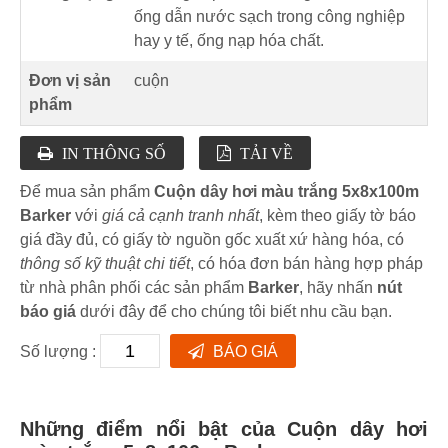
ống dẫn nước sạch trong công nghiệp
hay y tế, ống nạp hóa chất.
Đơn vị sản
cuộn
phẩm
IN THÔNG SỐ
TẢI VỀ
Để mua sản phẩm
Cuộn dây hơi màu trắng 5x8x100m
Barker
với
giá cả cạnh tranh nhất
, kèm theo giấy tờ báo
giá đầy đủ, có giấy tờ nguồn gốc xuất xứ hàng hóa, có
thông số kỹ thuật chi tiết
, có hóa đơn bán hàng hợp pháp
từ nhà phân phối các sản phẩm
Barker
, hãy nhấn
nút
báo giá
dưới đây để cho chúng tôi biết nhu cầu bạn.
Số lượng :
BÁO GIÁ
Những điểm nổi bật của Cuộn dây hơi