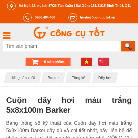
Hà Nội: 18, ngách 87/23 Tân Xuân | Sài Gòn: 181/31/15 Bình Thới, Q11
0966.404.460
lienhe@congcutot.vn
0 sản phẩm
Hãng sản xuất
Barker
Tổng kê
Dây hơi
Cuộn dây hơi màu trắng
5x8x100m Barker
Bảng thông số kỹ thuật của Cuộn dây hơi màu trắng
5x8x100m Barker đầy đủ và chi tiết nhất, hãy liên hệ để
nhận báo giá và đặt mua từ nhà phân phối CÔNG CỤ