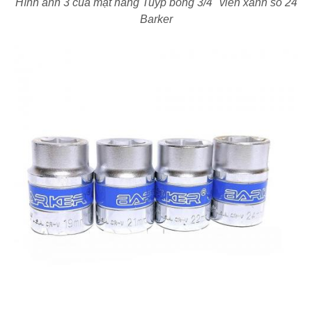
Hình ảnh 3 của mặt hàng Tuýp bông 3/4" viền xanh số 24
Barker