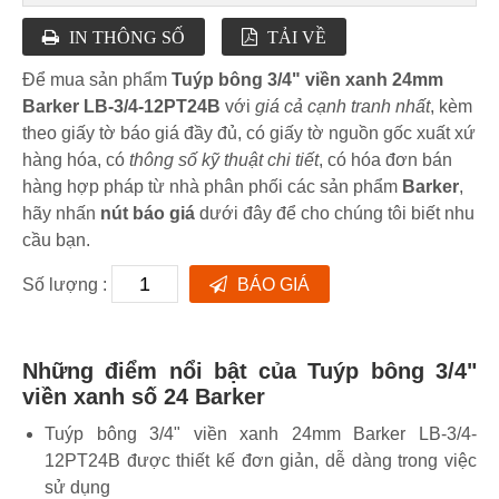
IN THÔNG SỐ
TẢI VỀ
Để mua sản phẩm
Tuýp bông 3/4" viền xanh 24mm
Barker LB-3/4-12PT24B
với
giá cả cạnh tranh nhất
, kèm
theo giấy tờ báo giá đầy đủ, có giấy tờ nguồn gốc xuất xứ
hàng hóa, có
thông số kỹ thuật chi tiết
, có hóa đơn bán
hàng hợp pháp từ nhà phân phối các sản phẩm
Barker
,
hãy nhấn
nút báo giá
dưới đây để cho chúng tôi biết nhu
cầu bạn.
Số lượng :
BÁO GIÁ
Những điểm nổi bật của Tuýp bông 3/4"
viền xanh số 24 Barker
Tuýp bông 3/4" viền xanh 24mm Barker LB-3/4-
12PT24B được thiết kế đơn giản, dễ dàng trong việc
sử dụng