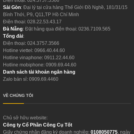
Điện thoại:
024.3757.3566
Sài Gòn
: Đại lý tại cửa hàng Thế Giới Đồ Nghề, 181/31/15
Bình Thới, P9, Q11,TP Hồ Chí Minh
Điện thoại:
028.22.53.43.17
Đà Nẵng
: Đặt hàng qua điện thoại:
0236.7109.565
Tổng đài
:
Điện thoại:
024.3757.3566
Hotline viettel:
0966.40.44.60
Hotline vinaphone:
0911.22.44.60
Hotline mobiphone:
0909.69.44.60
Danh sách tài khoản ngân hàng
Zalo bán sỉ: 0909.69.4460
VỀ CHÚNG TÔI
Chủ sở hữu website:
Công ty Cổ Phần Công Cụ Tốt
Giấy chứng nhận đăng ký doanh nghiệp:
0108050775
, ngày