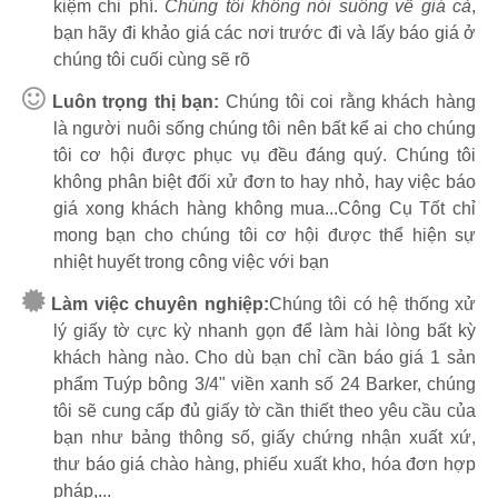
kiệm chi phí.
Chúng tôi không nói suông về giá cả
,
bạn hãy đi khảo giá các nơi trước đi và lấy báo giá ở
chúng tôi cuối cùng sẽ rõ
Luôn trọng thị bạn:
Chúng tôi coi rằng khách hàng
là người nuôi sống chúng tôi nên bất kể ai cho chúng
tôi cơ hội được phục vụ đều đáng quý. Chúng tôi
không phân biệt đối xử đơn to hay nhỏ, hay việc báo
giá xong khách hàng không mua...Công Cụ Tốt chỉ
mong bạn cho chúng tôi cơ hội được thể hiện sự
nhiệt huyết trong công việc với bạn
Làm việc chuyên nghiệp:
Chúng tôi có hệ thống xử
lý giấy tờ cực kỳ nhanh gọn để làm hài lòng bất kỳ
khách hàng nào. Cho dù bạn chỉ cần báo giá 1 sản
phẩm Tuýp bông 3/4" viền xanh số 24 Barker, chúng
tôi sẽ cung cấp đủ giấy tờ cần thiết theo yêu cầu của
bạn như bảng thông số, giấy chứng nhận xuất xứ,
thư báo giá chào hàng, phiếu xuất kho, hóa đơn hợp
pháp,...