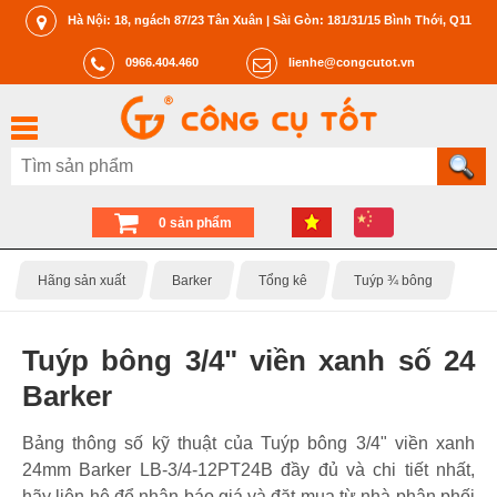
Hà Nội: 18, ngách 87/23 Tân Xuân | Sài Gòn: 181/31/15 Bình Thới, Q11
0966.404.460
lienhe@congcutot.vn
0 sản phẩm
Hãng sản xuất
Barker
Tổng kê
Tuýp ¾ bông
Tuýp bông 3/4" viền xanh số 24
Barker
Bảng thông số kỹ thuật của Tuýp bông 3/4" viền xanh
24mm Barker LB-3/4-12PT24B đầy đủ và chi tiết nhất,
hãy liên hệ để nhận báo giá và đặt mua từ nhà phân phối