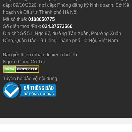
cấp: 09/10/2020, nơi cấp: Phòng đăng ký kinh doanh, Sở Kế
hoạch và Đầu tư Thành phố Hà Nội
Mã số thuế:
0108050775
Số điện thoại/Fax:
024.37573566
Địa chỉ: Số 51, Ngõ 87, đường Tân Xuân, Phường Xuân
Đỉnh, Quận Bắc Từ Liêm, Thành phố Hà Nội, Việt Nam
Bài giới thiệu (nhấn để xem chi tiết)
Người Công Cụ Tốt
Tuyên bố bảo vệ nội dung