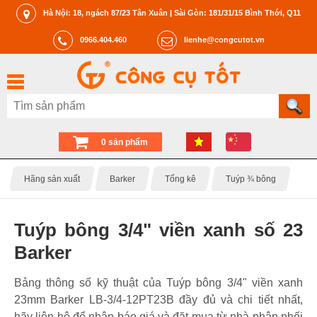
Hà Nội: 18, ngách 87/23 Tân Xuân | Sài Gòn: 181/31/15 Bình Thới, Q11
0966.404.460
lienhe@congcutot.vn
0 sản phẩm
Hãng sản xuất
Barker
Tổng kê
Tuýp ¾ bông
Tuýp bông 3/4" viền xanh số 23
Barker
Bảng thông số kỹ thuật của Tuýp bông 3/4" viền xanh
23mm Barker LB-3/4-12PT23B đầy đủ và chi tiết nhất,
hãy liên hệ để nhận báo giá và đặt mua từ nhà phân phối