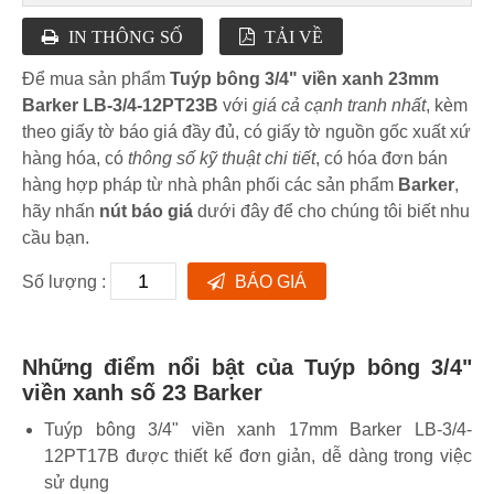
IN THÔNG SỐ
TẢI VỀ
Để mua sản phẩm
Tuýp bông 3/4" viền xanh 23mm
Barker LB-3/4-12PT23B
với
giá cả cạnh tranh nhất
, kèm
theo giấy tờ báo giá đầy đủ, có giấy tờ nguồn gốc xuất xứ
hàng hóa, có
thông số kỹ thuật chi tiết
, có hóa đơn bán
hàng hợp pháp từ nhà phân phối các sản phẩm
Barker
,
hãy nhấn
nút báo giá
dưới đây để cho chúng tôi biết nhu
cầu bạn.
Số lượng :
BÁO GIÁ
Những điểm nổi bật của Tuýp bông 3/4"
viền xanh số 23 Barker
Tuýp bông 3/4" viền xanh 17mm Barker LB-3/4-
12PT17B được thiết kế đơn giản, dễ dàng trong việc
sử dụng