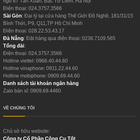
ngõ 87 Tân Xuân, Bắc Từ Liêm, Hà Nội
Điện thoại:
024.3757.3566
Sài Gòn
: Đại lý tại cửa hàng Thế Giới Đồ Nghề, 181/31/15
Bình Thới, P9, Q11,TP Hồ Chí Minh
Điện thoại:
028.22.53.43.17
Đà Nẵng
: Đặt hàng qua điện thoại:
0236.7109.565
Tổng đài
:
Điện thoại:
024.3757.3566
Hotline viettel:
0966.40.44.60
Hotline vinaphone:
0911.22.44.60
Hotline mobiphone:
0909.69.44.60
Danh sách tài khoản ngân hàng
Zalo bán sỉ: 0909.69.4460
VỀ CHÚNG TÔI
Chủ sở hữu website:
Công ty Cổ Phần Công Cụ Tốt