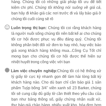
hàng. Chúng tôi có những giải pháp tối ưu để tiết
kiệm chi phí.
Chúng tôi không nói suông về giá cả
,
bạn hãy đi khảo giá các nơi trước đi và lấy báo giá ở
chúng tôi cuối cùng sẽ rõ
Luôn trọng thị bạn:
Chúng tôi coi rằng khách hàng
là người nuôi sống chúng tôi nên bất kể ai cho chúng
tôi cơ hội được phục vụ đều đáng quý. Chúng tôi
không phân biệt đối xử đơn to hay nhỏ, hay việc báo
giá xong khách hàng không mua...Công Cụ Tốt chỉ
mong bạn cho chúng tôi cơ hội được thể hiện sự
nhiệt huyết trong công việc với bạn
Làm việc chuyên nghiệp:
Chúng tôi có hệ thống xử
lý giấy tờ cực kỳ nhanh gọn để làm hài lòng bất kỳ
khách hàng nào. Cho dù bạn chỉ cần báo giá 1 sản
phẩm Tuýp bông 3/4" viền xanh số 23 Barker, chúng
tôi sẽ cung cấp đủ giấy tờ cần thiết theo yêu cầu của
bạn như bảng thông số, giấy chứng nhận xuất xứ,
thư báo giá chào hàng, phiếu xuất kho, hóa đơn hợp