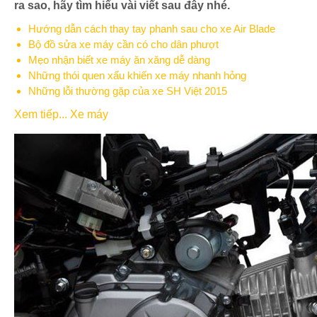
ra sao, hãy tìm hiểu vài viết sau đây nhé.
Hướng dẫn cách thay tay phanh sau cho xe Air Blade
Bộ đồ sửa xe máy cần có cho dân phượt
Mẹo nhận biết xe máy ăn xăng dễ dàng
Những thói quen xấu khiến xe máy nhanh hỏng
Những lỗi thường gặp của xe SH Việt 2015
Xem tiếp... Xe máy