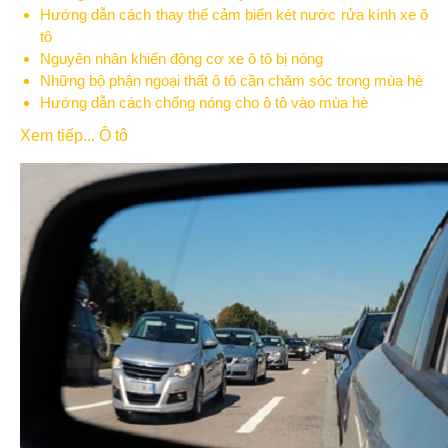
Hướng dẫn cách thay thế cảm biến két nước rửa kính xe ô
tô
Nguyên nhân khiến động cơ xe ô tô bị nóng
Những bộ phận ngoại thất ô tô cần chăm sóc trong mùa hè
Hướng dẫn cách chống nóng cho ô tô vào mùa hè
Xem tiếp... Ô tô