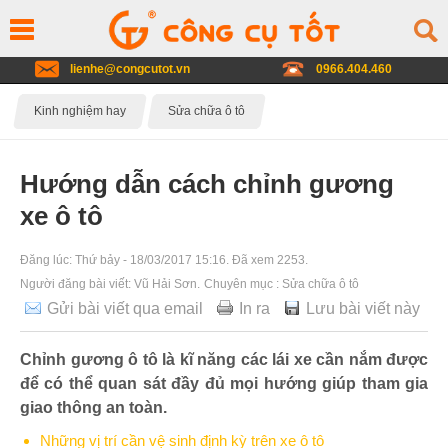
lienhe@congcutot.vn
0966.404.460
Kinh nghiệm hay
Sửa chữa ô tô
Hướng dẫn cách chỉnh gương
xe ô tô
Đăng lúc:
Thứ bảy - 18/03/2017 15:16
. Đã xem 2253.
Người đăng bài viết:
Vũ Hải Sơn
.
Chuyên mục :
Sửa chữa ô tô
Gửi bài viết qua email
In ra
Lưu bài viết này
Chỉnh gương ô tô là kĩ năng các lái xe cần nắm được
để có thể quan sát đầy đủ mọi hướng giúp tham gia
giao thông an toàn.
Những vị trí cần vệ sinh định kỳ trên xe ô tô