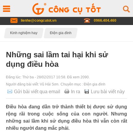
lienhe@congcutot.vn
0966.404.460
Kinh nghiệm hay
Điện gia đình
Những sai lầm tai hại khi sử
dụng điều hòa
Đăng lúc:
Thứ ba - 28/02/2017 10:58
. Đã xem 2090.
Người đăng bài viết:
Vũ Hải Sơn
.
Chuyên mục :
Điện gia đình
Gửi bài viết qua email
In ra
Lưu bài viết này
Điều hòa đang dần trở thành thiết bị được sử dụng
rộng rãi trong cuộc sống của con người. Nhưng
những sai lầm khi sử dụng điều hòa thì vẫn còn rất
nhiều người đang mắc phải.