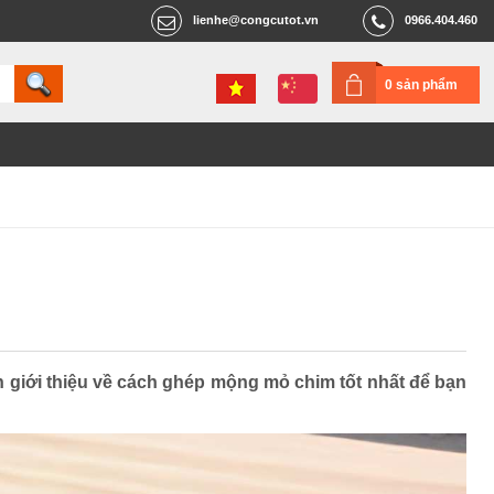
lienhe@congcutot.vn
0966.404.460
0 sản phẩm
n giới thiệu về cách ghép mộng mỏ chim tốt nhất để bạn