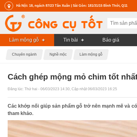
Hà Nội: 18, ngách 87/23 Tân Xuân | Sài Gòn: 181/31/15 Bình Thới, Q11
Làm mộng gỗ
Tin bài
Báo giá
Chuyên ngành
Nghề mộc
Làm mộng gỗ
Cách ghép mộng mỏ chim tốt nhấ
Đăng lúc:
Thứ hai - 06/03/2023 14:30
, Cập nhật
06/03/2023 16:25
Các khớp nối giúp sản phẩm gỗ trở nên mạnh mẽ và có t
tham khảo.